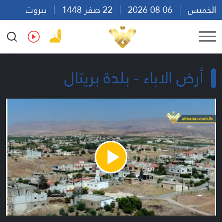
الخميس
06 08 2026
22 صفر 1448
بيروت
07:54
Ar
En
Fr
Es
أرض الاباء - بلدة بريتال
Play
Video