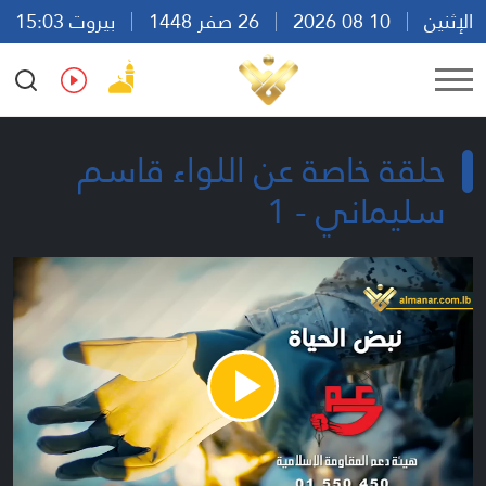
الإثنين
10 08 2026
26 صفر 1448
بيروت 15:03
Ar
En
Fr
Es
حلقة خاصة عن اللواء قاسم
سليماني - 1
Play
Video