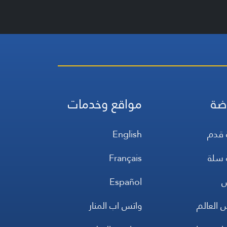
ضة
مواقع وخدمات
 قدم
English
 سلة
Français
س
Español
 العالم
واتس اب المنار