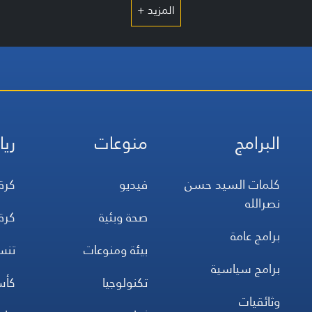
المزيد +
البرامج
منوعات
ريا
كلمات السيد حسن
فيديو
كرة
نصرالله
صحة وبئية
كرة
برامج عامة
بيئة ومنوعات
تن
برامج سياسية
تكنولوجيا
كأس
وثائقيات