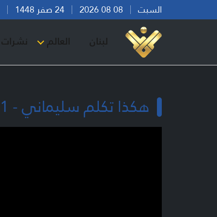
السبت
08 08 2026
24 صفر 1448
بير
لبنان
العالم
نشرات ا
هكذا تكلم سليماني - 1