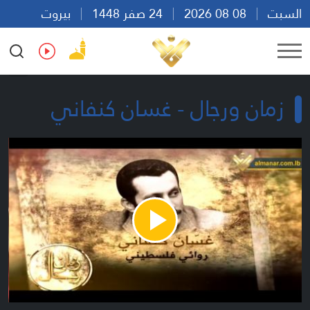
السبت
08 08 2026
24 صفر 1448
بيروت
08:26
Ar
En
Fr
Es
زمان ورجال - غسان كنفاني
Play
Video