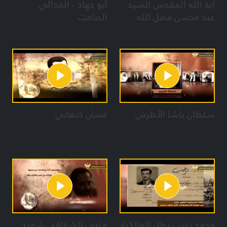
آية الله المقدس السيد
أبو جهاد - الفدائي
عبد محسن فضل الله
الصامت
سلطان باشا الأطرش
غسان كنفاني
محمد زغيب بطل المالكية
فتحي الشقاقي شهيد