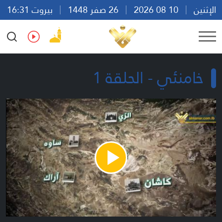
الإثنين
10 08 2026
26 صفر 1448
بيروت 16:31
Ar
En
Fr
Es
خامنئي - الحلقة 1
Play
Video