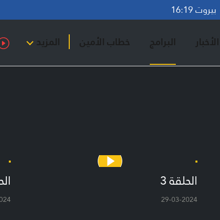
روت 16:19
لأخبار
البرامج
خطاب الأمين
المزيد
الحلقة 3
الح
024
29-03-2024