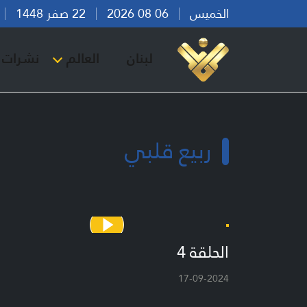
الخميس
06 08 2026
22 صفر 1448
بي
لبنان
العالم
نشرات ا
ربيع قلبي
الحلقة 4
17-09-2024