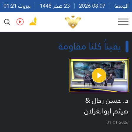
الجمعة
07 08 2026
23 صفر 1448
بيروت 01:21
Ar
En
Fr
Es
يقيناً كلنا مقاومة
د. حسن رحال &
هيثم ابوالغزلان
01-01-2026