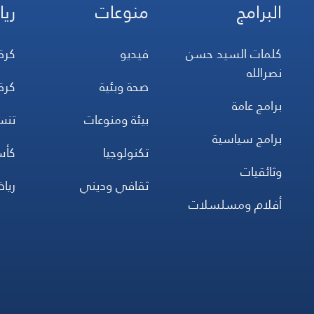
البرامج
منوعات
ريا
كلمات السيد حسن
فيديو
كرة
نصرالله
صحة وبئية
كرة
برامج عامة
بيئة ومنوعات
تن
برامج سياسية
تكنولوجيا
كأس
وثائقيات
ثقافي وديني
ريا
أفلام ومسلسلات