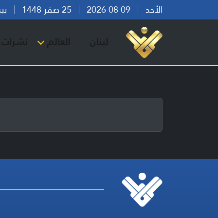
الأحد
09 08 2026
25 صفر 1448
بيروت 
لبنان
العالم
نشرات ا