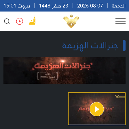
الجمعة
07 08 2026
23 صفر 1448
بيروت 15:01
Ar
En
Fr
Es
جنرالات الهزيمة