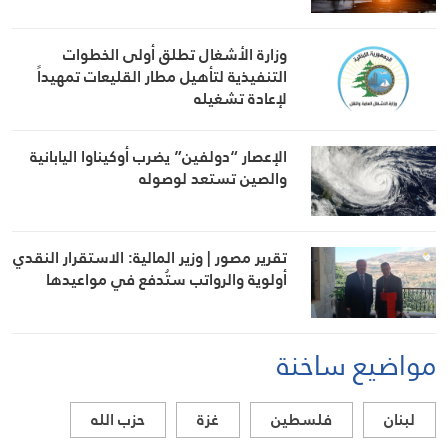
وزارة الأشغال تطلق أولى الخطوات
التنفيذية لتأهيل مطار القليعات تمهيداً
لإعادة تشغيله
الإعصار “دولفين” يضرب أوكيناوا اليابانية
والصين تستعد لوصوله
تقرير مصور | وزير المالية: الاستقرار النقدي
أولوية والرواتب ستُدفع في مواعيدها
مواضيع ساخنة
لبنان
فلسطين
غزة
حزب الله