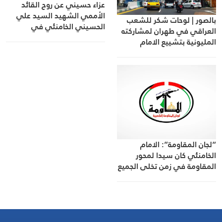
عزاء حسيني عن روح القائد
الأممي الشهيد السيد علي
بالصور | لوحات شكر للشعب
الحسيني الخامنئي في
العراقي في طهران لمشاركته
كفررمان
المليونية بتشييع الامام
الخامنئي
“لجان المقاومة”: الامام
الخامنئي كان سيدا لمحور
المقاومة في زمن تخلى الجميع
عن فلسطين