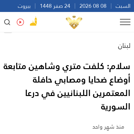
السبت
08 08 2026
24 صفر 1448
بيروت
00:30
Ar
En
Fr
Es
لبنان
سلام: كلفت متري وشاهين متابعة
أوضاع ضحايا ومصابي حافلة
المعتمرين اللبنانيين في درعا
السورية
منذ شهر واحد