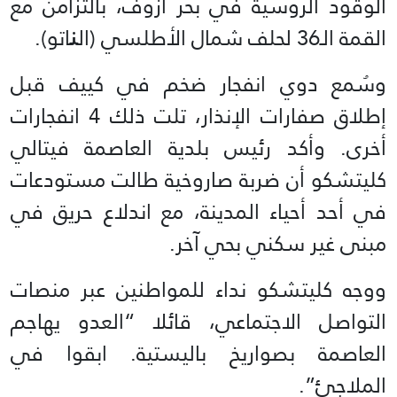
الوقود الروسية في بحر آزوف، بالتزامن مع
القمة الـ36 لحلف شمال الأطلسي (ال
ن
اتو).
وسُمع دوي انفجار ضخم في كييف قبل
إطلاق صفارات الإنذار، تلت ذلك 4 انفجارات
أخرى. وأكد رئيس بلدية العاصمة فيتالي
كليتشكو أن ضربة صاروخية طالت مستودعات
في أحد أحياء المدينة، مع اندلاع حريق في
مبنى غير سكني بحي آخر.
ووجه كليتشكو نداء للمواطنين عبر منصات
التواصل الاجتماعي، قائلا “العدو يهاجم
العاصمة بصواريخ باليستية. ابقوا في
الملاجئ”.