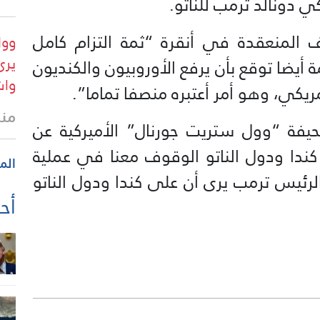
ي دونالد ترمب للناتو.
المنعقدة في أنقرة “ثمة التزام كامل
وول
يرى
مة أيضا توقع بأن يرفع الأوروبيون والكنديون
واش
ريكي، وهو أمر أعتبره منصفا تماما”.
منذ
ة “وول ستريت جورنال” الأميركية عن
كندا ودول الناتو الوقوف معنا في عملية
الم
رئيس ترمب يرى أن على كندا ودول الناتو
أحد