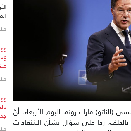
الأ
الم
منذ 24 
وول
ونا
مشر
منذ 29 
وول
بال
 (الناتو) مارك روته، اليوم الأربعاء، أنّ
جمه
” بالحلف، ردا على سؤال بشأن الانتقادات
منذ 30 