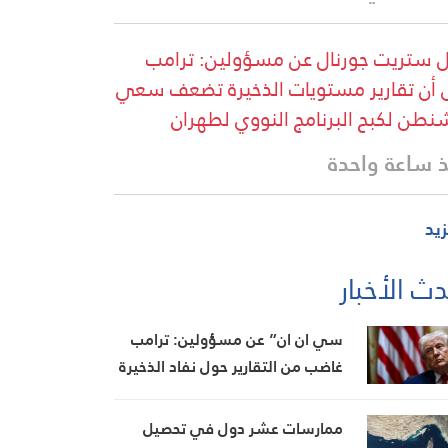
 ستريت جورنال عن مسؤولين: ترامب
 أن تقارير مستويات الذخيرة تضعف سعي
نطن لكبح البرنامج النووي لطهران
 ساعة واحدة
زيد
ث الأخبار
سي ان ان” عن مسؤولين: ترامب
غاضب من التقارير حول نفاد الذخيرة
ويعتبر أنها تضعف موقفه في
المفاوضات
ممارسات عشر دول في تحصيل