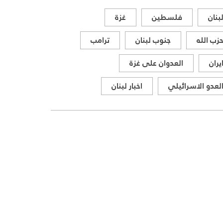
المواقف الرسمية وأبرز التطورات
بنان
فلسطين
غزة
ذات الصلة بالشأنين الداخلي
والإقليمي
زب الله
جنوب لبنان
ترامب
يران
العدوان على غزة
لعدو الاسرائيلي
اخبار لبنان