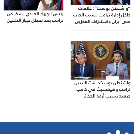
“واشنطن بوست”: خلافات
رئيس الوزراء الكندي يسخر من
داخل إدارة ترامب بسبب الحرب
ترامب بعد تعطل جهاز التلقين
على إيران واستنزاف المخزون
العسكري الأميركي
واشنطن بوست: اشتباك بين
ترامب وهيغسيث في كامب
ديفيد بسبب أزمة الذخائر
والصواريخ والحرب مع إيران