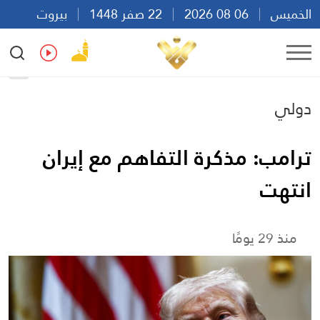
الخميس
06 08 2026
22 صفر 1448
بيروت
09:46
Ar
En
Fr
Es
دولي
ترامب: مذكرة التفاهم مع إيران
انتهت
منذ 29 يومًا