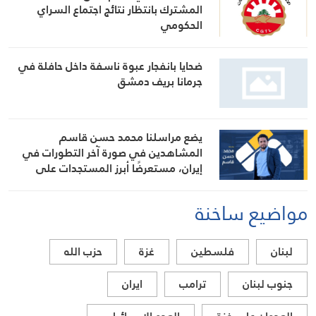
المشترك بانتظار نتائج اجتماع السراي
الحكومي
ضحايا بانفجار عبوة ناسفة داخل حافلة في
جرمانا بريف دمشق
يضع مراسلنا محمد حسن قاسم
المشاهدين في صورة آخر التطورات في
إيران، مستعرضًا أبرز المستجدات على
الساحتين السياسية والميدانية، إلى جانب
المواقف الرسمية وأبرز التطورات ذات
مواضيع ساخنة
الصلة بالشأنين الداخلي والإقليمي
لبنان
فلسطين
غزة
حزب الله
جنوب لبنان
ترامب
ايران