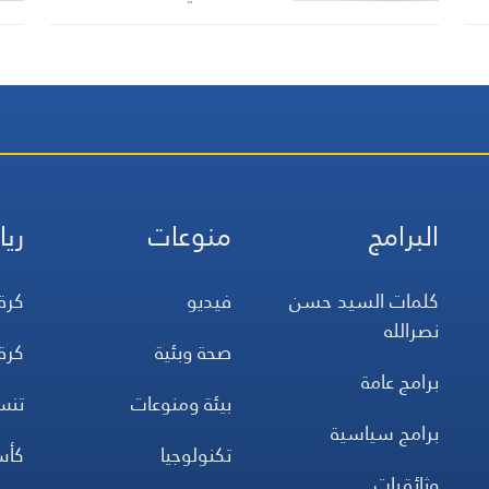
البرامج
منوعات
ريا
كلمات السيد حسن
فيديو
كرة
نصرالله
صحة وبئية
كرة
برامج عامة
بيئة ومنوعات
تن
برامج سياسية
تكنولوجيا
كأس
وثائقيات