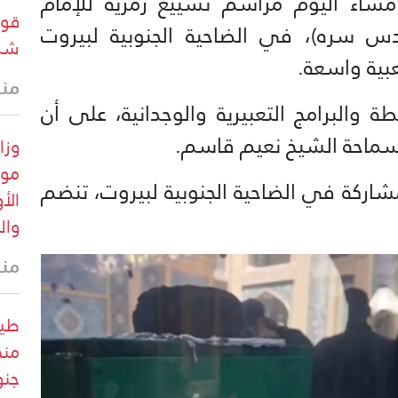
ساء اليوم مراسم تشييع رمزية للإمام
قوا
س سره)، في الضاحية الجنوبية لبيروت
شرق
بية واسعة.
منذ 18 
 والبرامج التعبيرية والوجدانية، على أن
ه سماحة الشيخ نعيم قاسم.
موق
شاركة في الضاحية الجنوبية لبيروت، تنضم
الأ
وال
منذ
طير
منخ
جنو