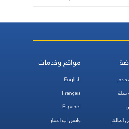
ضة
مواقع وخدمات
 قدم
English
 سلة
Français
س
Español
 العالم
واتس اب المنار