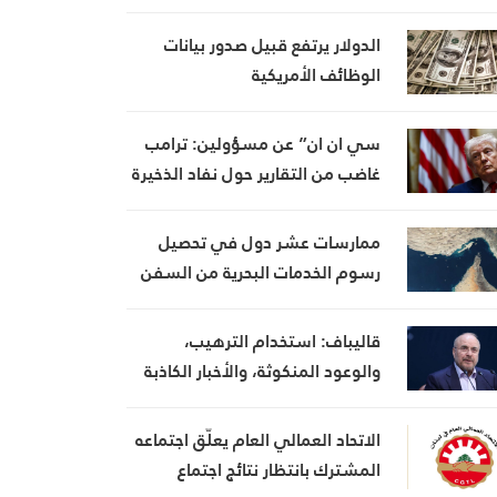
الدولار يرتفع قبيل صدور بيانات
الوظائف الأمريكية
سي ان ان” عن مسؤولين: ترامب
غاضب من التقارير حول نفاد الذخيرة
ويعتبر أنها تضعف موقفه في
المفاوضات
ممارسات عشر دول في تحصيل
رسوم الخدمات البحرية من السفن
قاليباف: استخدام الترهيب،
والوعود المنكوثة، والأخبار الكاذبة
كأوراق ضغط هي استراتيجية فاشلة
الاتحاد العمالي العام يعلّق اجتماعه
المشترك بانتظار نتائج اجتماع