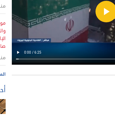
منذ
وال
الإ
صار
منذ
الم
أحد