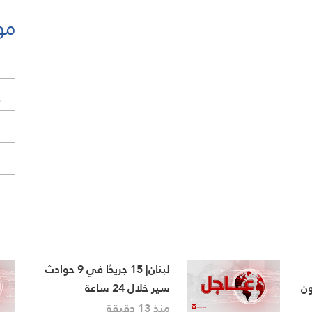
مو
ل
ح
ا
ا
لبنان| 15 جريحًا في 9 حوادث
ون
سير خلال 24 ساعة
منذ 13 دقيقة