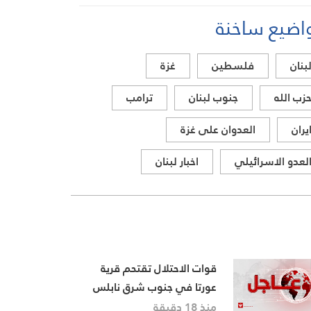
السراي الحكومي
اضيع ساخنة
بنان
فلسطين
غزة
زب الله
جنوب لبنان
ترامب
يران
العدوان على غزة
لعدو الاسرائيلي
اخبار لبنان
قوات الاحتلال تقتحم قرية
عورتا في جنوب شرق نابلس
في الضفة الغربية المحتلة
منذ 18 دقيقة