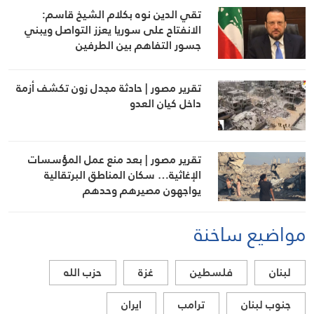
تقي الدين نوه بكلام الشيخ قاسم:
الانفتاح على سوريا يعزز التواصل ويبني
جسور التفاهم بين الطرفين
تقرير مصور | حادثة مجدل زون تكشف أزمة
داخل كيان العدو
تقرير مصور | بعد منع عمل المؤسسات
الإغاثية… سكان المناطق البرتقالية
يواجهون مصيرهم وحدهم
مواضيع ساخنة
لبنان
فلسطين
غزة
حزب الله
جنوب لبنان
ترامب
ايران