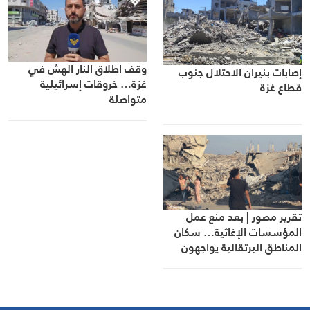
وقف اطلاق النار الهش في
إصابات بنيران الاحتلال جنوب
غزة… خروقات إسرائيلية
قطاع غزة
متواصلة
تقرير مصور | بعد منع عمل
المؤسسات الإغاثية… سكان
المناطق البرتقالية يواجهون
مصيرهم وحدهم