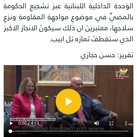
الوَحدةِ الداخليةِ اللبنانية عبرَ تشجيعِ الحكومةِ
بالمضيِّ في موضوعِ مواجهةِ المقاومةِ ونزعِ
سلاحِها، معتبرينَ ان ذلك سيكونُ الانجازَ الاكبرَ
الذي ستقطفُ ثمارَه تل ابيب.
تقرير: حسن حجازي