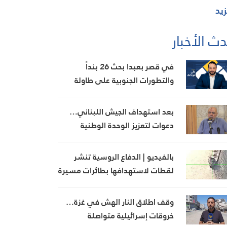
زيد
ث الأخبار
في قصر بعبدا بحث 26 بنداً
والتطورات الجنوبية على طاولة
الجلسة
بعد استهداف الجيش اللبناني…
دعوات لتعزيز الوحدة الوطنية
ومواجهة الاحتلال
بالفيديو | الدفاع الروسية تنشر
لقطات لاستهدافها بطائرات مسيرة
ثلاث سفن شحن تحمل أسلحة
ومعدات عسكرية لأوكرانيا في البحر
وقف اطلاق النار الهش في غزة…
الأسود وميناء أوديسا
خروقات إسرائيلية متواصلة