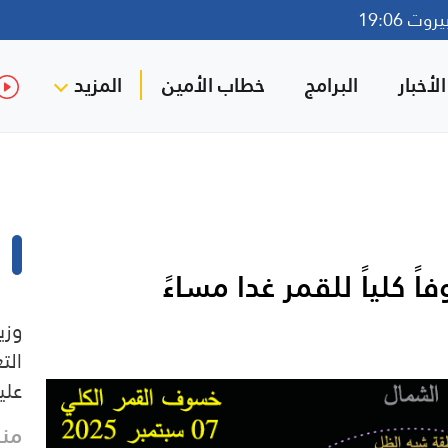
ت 19:06
لأخبار
البرامج
خطاب الأمين
المزيد
 كلياً للقمر غدا مساءً
وزي
الت
علي
منذ 3 د