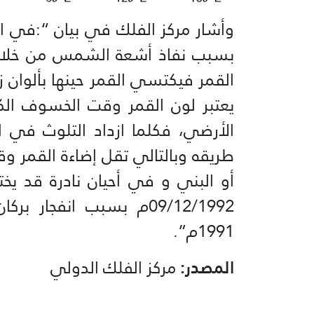
وأشار مركز الفلك في بيان “:في ال
بسبب نفاذ أشعة الشمس من خلال ا
القمر فيكتسي القمر حينها بألوان زا
يعتبر لون القمر وقت الخسوف الك
الأرضي، فكلما ازداد التلوث في 
طريقه وبالتالي تقل إضاءة القمر و
أو البني و في أحيان نادرة قد ي
09/12/1992م بسبب انفجار
1991م”.
المصدر:
مركز الفلك الدولي