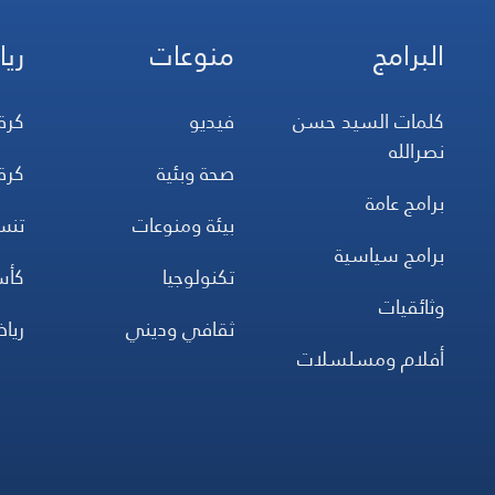
البرامج
منوعات
ريا
كلمات السيد حسن
فيديو
كرة
نصرالله
صحة وبئية
كرة
برامج عامة
بيئة ومنوعات
تن
برامج سياسية
تكنولوجيا
كأس
وثائقيات
ثقافي وديني
ريا
أفلام ومسلسلات