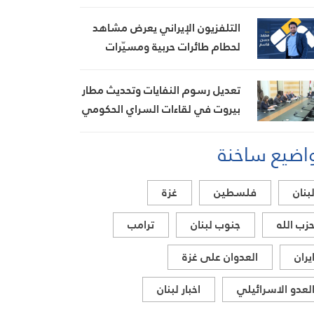
التلفزيون الإيراني يعرض مشاهد
لحطام طائرات حربية ومسيّرات
أُسقطت في الحرب الأخيرة
تعديل رسوم النفايات وتحديث مطار
بيروت في لقاءات السراي الحكومي
اضيع ساخنة
بنان
فلسطين
غزة
زب الله
جنوب لبنان
ترامب
يران
العدوان على غزة
لعدو الاسرائيلي
اخبار لبنان