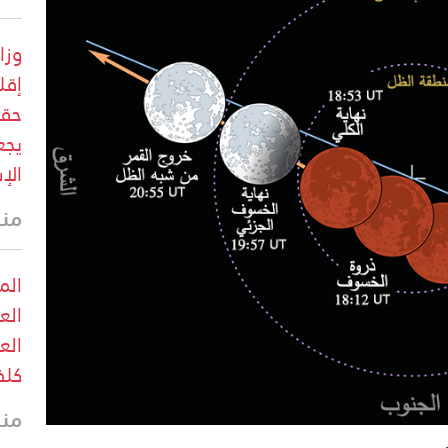
وزا
إقل
حقو
يجع
الإ
منذ 24 
الم
الع
الع
كلف
منذ 26 