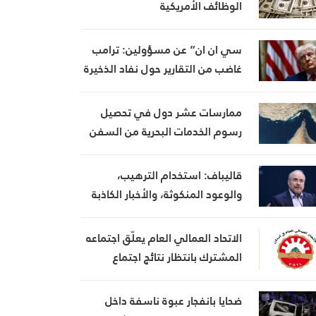
الوظائف الأمريكية
سي ان ان” عن مسؤولين: ترامب
غاضب من التقارير حول نفاد الذخيرة
ويعتبر أنها تضعف موقفه في
المفاوضات
ممارسات عشر دول في تحصيل
رسوم الخدمات البحرية من السفن
قاليباف: استخدام الترهيب،
والوعود المنكوثة، والأخبار الكاذبة
كأوراق ضغط هي استراتيجية فاشلة
الاتحاد العمالي العام يعلّق اجتماعه
المشترك بانتظار نتائج اجتماع
السراي الحكومي
ضحايا بانفجار عبوة ناسفة داخل