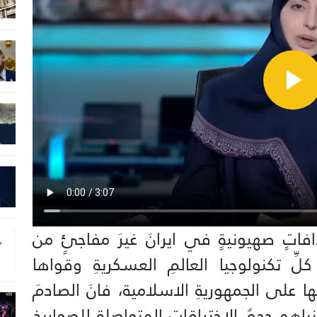
افاتٍ صهيونيةٍ في ايرانَ غيرَ مفاجئٍ من
كلِّ تكنولوجيا العالمِ العسكريةِ وقواها
ها على الجمهوريةِ الاسلامية، فانَ الصادمَ
تنياهو حجمُ الاختراقاتِ المتواصلةِ للصواريخِ