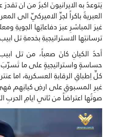
يَتوعدُ به الايرانيونَ اكبرُ من ان تقد
العبريةُ باكراً لجرِّ الاميركيّ الى الم
غيرَ المباشرِ عبرَ دفاعاتِها الجويةِ ومع
ترسانتِها الاستراتيجيةِ بخدمةِ تل ابيب
أحدُ الكيانِ كانَ صعباً، من تل ابيب
حساسةٍ واستراتيجيةٍ على ما تَسرّبَ من
كلِّ اِطباقِ الرقابةِ العسكرية، اما عنت
غيرِ المسبوقِ على ارضِ كيانِهم فهي لَ
صوتُها اعتراضاً من ثاني ايامِ الحربِ 