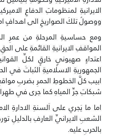
الايرانيةِ لمنظوماتِ الدفاعِ الاميركي
ووصولُ تلكَ الصواريخِ الى اهدافٍ ام
ومع حساسيةِ المرحلةِ من عمرِ الم
المواقفِ الايرانيةِ القائمةِ على الحقِ 
اعتداءٍ صهيونيٍ خارقٍ لكلِّ القواني
الجمهوريةِ الاسلاميةِ الثباتَ في الح
ابيب كلَّ الخطوطِ الحمرِ بضربِ مواقع
شبكاتِ جرِّ المياهِ كما جرى في طهرا
اما ما يَجري على اَلسنةِ الادارةِ 
الشعبِ الايرانيِّ العارفِ بالدليلِ تور
بالحربِ عليه.