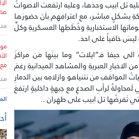
الإ
رَ عليه تل ابيب وحدَها، وعليه ارتفعت الاصواتُ
صار
عركةِ بشكلٍ مباشر، مع اعترافِهم باَنَ حضورَها
منذ
لوماتِها الاستخباريةِ وخُطَطِها العسكريةِ وكلِّ
 ليسَ خافياً على احد.
 الى حيفا فـ”ايلات” وما بينَها من مراكزَ
 الاخبارِ العبريةِ والمشاهدِ الميدانيةِ رغمَ
مع 
رياتُ المواقفِ من نتنياهو وازلامِه بين الدمارِ
منذ
محاولةٌ لرأبِ الصدعِ مع جبهةٍ داخليةٍ ارتفعَ
التي تَفرضُها تل ابيب على طهران ..
الم
أحد