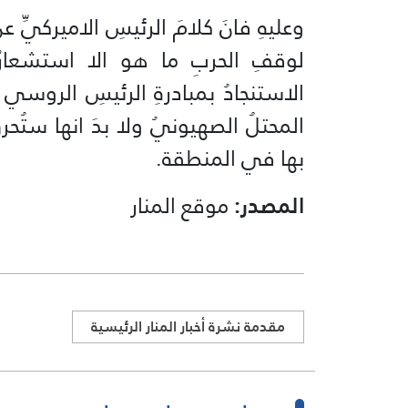
وعليهِ فانَ كلامَ الرئيسِ الاميركيّ
لوقفِ الحربِ ما هو الا استشعارٌ
الاستنجادُ بمبادرةِ الرئيسِ الروسي ل
المحتلُ الصهيونيُ ولا بدَ انها ستُحرق
بها في المنطقة.
المصدر:
موقع المنار
مقدمة نشرة أخبار المنار الرئيسية