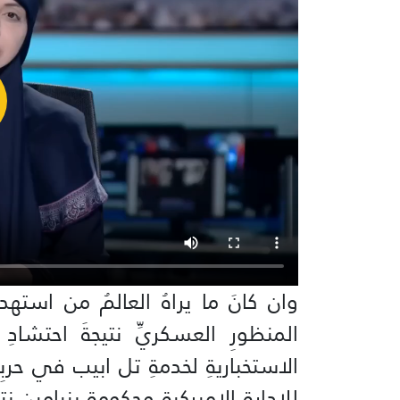
وان كانَ ما يراهُ العالمُ من استهد
المنظورِ العسكريِّ نتيجةَ احتشادِ 
الاستخباريةِ لخدمةِ تل ابيب في حربِ
للادارةِ الاميركيةِ وحكومةِ بنيامين ن