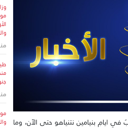
موق
الأ
وال
منذ
طير
منخ
جنو
منذ
 في ايامِ بنيامين نتنياهو حتى الآن، وما
وال