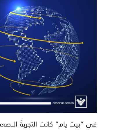
في “بيت يام” كانت التجربةُ الاصعبُ