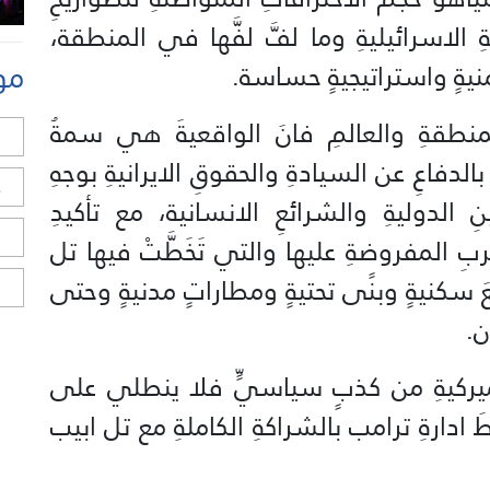
ةِ الاسرائيليةِ وما لفَّ لفَّها في المنطقة،
مو
نيةٍ واستراتيجيةٍ حساسة.
نطقةِ والعالمِ فانَ الواقعيةَ هي سمةُ
ل
بالدفاعِ عن السيادةِ والحقوقِ الايرانيةِ بوجهِ
ح
نِ الدوليةِ والشرائعِ الانسانية، مع تأكيدِ
ا
ربِ المفروضةِ عليها والتي تَخَطَّتْ فيها تل
َ سكنيةٍ وبنًى تحتيةٍ ومطاراتٍ مدنيةٍ وحتى
ا
ن.
الاميركيةِ من كذبٍ سياسيٍّ فلا ينطلي على
طَ ادارةِ ترامب بالشراكةِ الكاملةِ مع تل ابيب