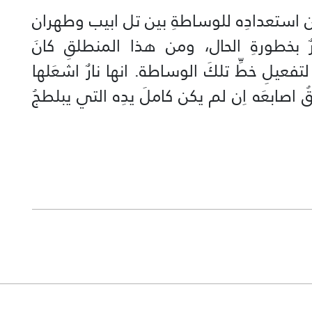
ِ عن استعدادِه للوساطةِ بين تل ابيب وطهران
 بخطورةِ الحال، ومن هذا المنطلقِ كانَ
تفعيلِ خطِّ تلكَ الوساطة. انها نارٌ اشعَلها
ُ اصابعَه اِن لم يكن كاملَ يدِه التي يبلطجُ