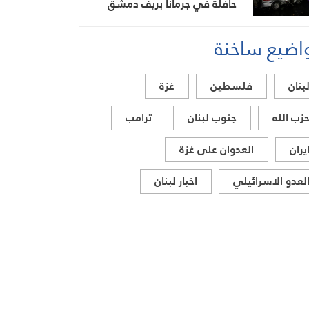
حافلة في جرمانا بريف دمشق
اضيع ساخنة
بنان
فلسطين
غزة
زب الله
جنوب لبنان
ترامب
يران
العدوان على غزة
لعدو الاسرائيلي
اخبار لبنان