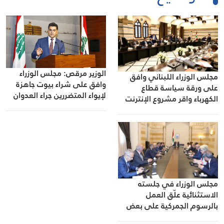
الوزير مرقص: مجلس الوزراء
مجلس الوزراء اللبناني وافق
وافق على شراء بيوت جاهزة
على ورقة سياسة قطاع
لإيواء المتضررين جراء العدوان
الكهرباء واقر مشروع الإنترنت
ومنح تراخيص للنقل الجوي في
وتوسعة مرفأ بيروت وعين
مطار القليعات واقر سلسلة
مديراً عاماً للمؤسسة العامة
تعيينات
للأسواق الاستهلاكية
مجلس الوزراء في جلسته
الاستثنائية علّق العمل
بالرسوم الجمركية على بعض
السلع لإعادة الدرس