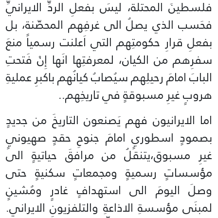
فلسطينَ المحتلة، ليسَ بفعلِ الردِّ الايرانيِّ
فحَسب الذي يصلُ الى غرفِهم المحصّنة، بل
بفعلِ قرارِ حكومتِهم التي اَعلنت رسمياً منعَ
سفرِهم من الكيان، لمعرفتِها انَها إِنْ فَتحتِ
البابَ امامَ رحيلِهم سيُصابُ كيانُهم باكبرِ عمليةِ
هروبٍ غيرِ مسبوقةٍ في تاريخِهم..
اما الايرانيون فهم يَصنعون التاريخَ من جديدٍ
بصمودٍ اسطوريٍ امامَ جنوحِ حقدٍ صهيونيٍ
غيرِ مسبوق،يتنقلُ من مرافقَ حياتيةٍ الى
مؤسساتٍ رسميةٍ ومجمعاتٍ سكنيةٍ حتى
وصلَ اليومَ الى استهدافٍ غادرٍ ومُشينٍ
لمبنَى مؤسسةِ الاذاعةِ والتلفزيونِ الايراني.