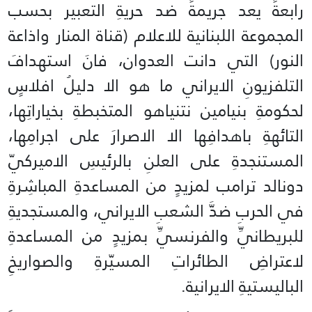
رابعةً يعد جريمةً ضد حريةِ التعبير بحسب
المجموعة اللبنانية للاعلام (قناة المنار واذاعة
النور) التي دانت العدوان، فانَ استهدافَ
التلفزيونِ الايراني ما هو الا دليلُ افلاسٍ
لحكومةِ بنيامين نتنياهو المتخبطةِ بخياراتِها،
التائهةِ باهدافِها الا الاصرارَ على اجرامِها،
المستنجدةِ على العلنِ بالرئيسِ الاميركيّ
دونالد ترامب لمزيدٍ من المساعدةِ المباشِرةِ
في الحربِ ضدَّ الشعبِ الايراني، والمستجديةِ
للبريطانيِّ والفرنسيِّ بمزيدٍ من المساعدةِ
لاعتراضِ الطائراتِ المسيّرةِ والصواريخِ
الباليستيةِ الايرانية.