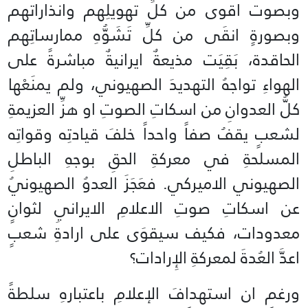
وبصوت اقوى من كلِّ تهويلِهم وانذاراتهم
وبصورةٍ انقَى من كلِّ تَشَوُّهِ ممارساتِهم
الحاقدة، بَقِيَت مذيعةٌ ايرانيةٌ مباشرةً على
الهواءِ تواجهُ التهديدَ الصهيوني، ولم يمنَعْها
كلُّ العدوانِ من اسكاتِ الصوتِ او هزِّ العزيمةِ
لشعبٍ يقفُ صفاً واحداً خلفَ قيادتِه وقواتِه
المسلحةِ في معركةِ الحقِ بوجهِ الباطلِ
الصهيوني الاميركي. فعَجَزَ العدوُ الصهيونيُ
عن اسكاتِ صوتِ الاعلامِ الايرانيِ لثوانٍ
معدودات، فكيف سيقوَى على ارادةِ شعبٍ
اعدَّ العُدةَ لمعركةِ الإِرادات؟
ورغم ان استهدافَ الإعلامِ باعتبارهِ سلطةً