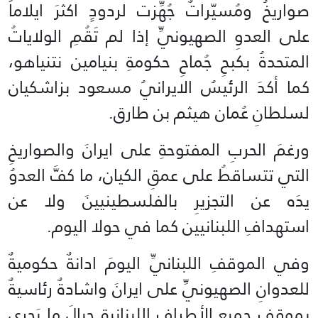
صواريخُ ومُسيّراتٌ جُهِّزت لردودٍ اكثرَ ايلاماً
على العدوِ الصهيونيِّ إذا لم تَقُمِ الولاياتُ
المتحدةُ بكبحِ جُماحِ حكومةِ بنيامين نتنياهو،
كما أكدَ الرئيسُ الايرانيُ مسعود بزاشكيان
لسلطانِ عُمان هيثم بن طارق.
ورغمَ الحربِ المفتوحةِ على ايرانَ والصواريخِ
التي تتساقطُ على عمقِ الكيان، ما كفَّ العدوُ
يدَه عن التجزيرِ بالفلسطينيينَ ولا عن
استهدافِ اللبنانيين كما في حولا اليوم.
وفي الموقفِ اللبنانيِّ اليومَ ادانةٌ حكوميةٌ
للعدوانِ الصهيونيِّ على ايرانَ واشادةٌ رئاسيةٌ
بموقفِ جميعِ الأطرافِ اللبنانيةِ حيالَ ما يَجري