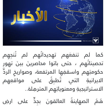
كما لم تنفعَهم تهديداتُهم لم تُنجِهِم
تحصيناتُهم ، حتى باتوا محاصرينَ بينَ تهورِ
حكومتِهم واسقفِها المرتفعة، وصواريخِ الردِّ
الايرانيةِ التي تُطبِقُ على مواقعِهم
الاستراتيجيةِ ومعنوياتِهم المترهِلة..
هُمُ الصهاينةُ العالقونَ بجِدٍّ على ارضِ