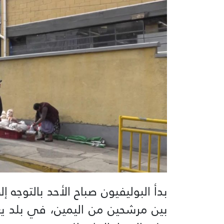
بدأ البوليفيون صباح الأحد بالتوجه إ
بين مرشحين من اليمين، في بلد يع