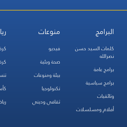
البرامج
منوعات
ريا
كلمات السيد حسن
فيديو
كرة
نصرالله
صحة وبئية
كرة
برامج عامة
بيئة ومنوعات
تن
برامج سياسية
تكنولوجيا
كأس
وثائقيات
ثقافي وديني
ريا
أفلام ومسلسلات