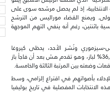
20) على الحملة الانتخابية، إذ لم يحصل مرشحه سوى على
ح
أولى. ويمنع القضاء موراليس من الترشح
ا
اسية باثنتين، رغم أنه ينفي التهم الموجهة
ا
-سيزموري ونُشر الأحد، يحظى كيروغا
بـ44,9% من نيات التصويت مقابل 36,5% لباز، وهو تقدم هش بعد أن فاجأ باز
عات وضعته بين المرتبة الثالثة والخامسة.
للإدلاء بأصواتهم في اقتراع إلزامي، وسط
ذه الانتخابات المفصلية في تاريخ بوليفيا