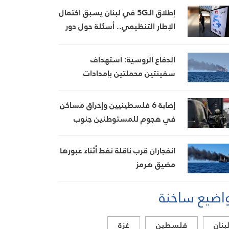
إطلاق الـ5G في لبنان يسبق اكتمال
الإطار التنظيمي.. أسئلة حول دور
الهيئة الناظمة للاتصالات
الدفاع الروسية: استهداف
سفينتين محملتين بإمدادات
عسكرية للجيش الأوكراني قبالة
أوديسا
إصابة 6 فلسطينيين وإحراق مساكن
في هجوم للمستوطنين جنوب
الخليل
انفجاران قرب ناقلة نفط أثناء عبورها
مضيق هرمز
اضيع ساخنة
بنان
فلسطين
غزة