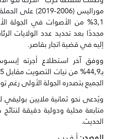
موراليس (2006-19
3,1% من الأصوات في الجولة ال
مجددًا بعد تحديد عدد الولايات الرئ
إليه في قضية اتجار بقاصر.
ووفق آخر استطلاع أجرته إبسوس
الجميع بتصدره الجولة الأولى رغم توق
ويُدعى نحو ثمانية ملايين بوليفي 
متابعة محلية ودولية دقيقة لنتائج ه
الحديث.
المصدر:
أ.ف.ب.