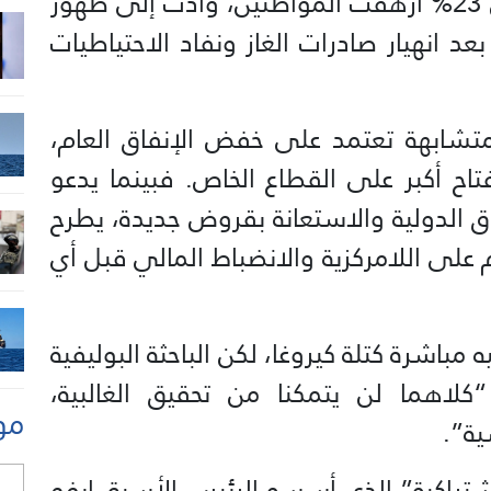
الوقود وارتفاع التضخم إلى أكثر من 23% أرهقت المواطنين، وأدت إلى ظهور
د انهيار صادرات الغاز ونفاد الاحتياطيات
متشابهة تعتمد على خفض الإنفاق العام،
تاح أكبر على القطاع الخاص. فبينما يدعو
ق الدولية والاستعانة بقروض جديدة، يطرح
 على اللامركزية والانضباط المالي قبل أي
ليه مباشرة كتلة كيروغا، لكن الباحثة البوليفية
 “كلاهما لن يتمكنا من تحقيق الغالبية،
مو
ة”.
تراكية” الذي أسسه الرئيس الأسبق إيفو
ل