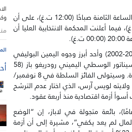
الا
وفتحت مكاتب الاقتراع أبوابها في الساعة الثامنة صباحًا (12:00 ت.غ)، على أن
وكف
ند الساعة 16:00 (20:00 ت.غ)، فيما أعلنت المحكمة الانتخابية العليا أن
منذ 17 
غ).
الم
ويواجه الرئيس الأسبق بالوكالة (2001-2002) وأحد أبرز وجوه اليمين البوليفي
خورخي “توتو” كيروغا (65 عامًا) السيناتور الوسطي اليميني رودريغو باز (58
أحد
عامًا) المنحدر من عائلة سياسية نافذة. وسيتولى الفائز السلطة في 8 نوفمبر/
 ولايته لويس آرس، الذي اختار عدم الترشح
أ أزمة اقتصادية منذ أربعة عقود.
ت فيليسيداد فلوريس (67 عامًا)، بائعة متجولة في لاباز، إن “الوضع
ال لم يعد يكفي”، مشيرة إلى أن أزمة