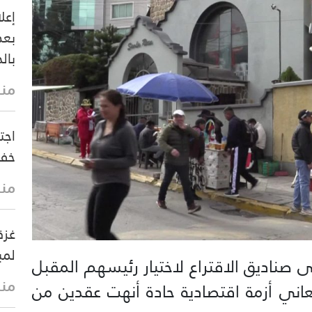
إعل
بعد
بالح
منذ 7 د
اجت
خفض
منذ 10 
غزة
لمب
لى صناديق الاقتراع لاختيار رئيسهم المقبل
منذ 15 
اني أزمة اقتصادية حادة أنهت عقدين من