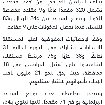
يتألف البرلمان العراقي من 329 مقعدًا،
تشمل 320 مقعدًا عامًا و9 مقاعد مخصصة
للكوتا. وتتوزع المقاعد بين 246 للرجال و83
للنساء، فيما تحصل المكونات على 9 مقاعد.
وفقًا لإحصائيات المفوضية العليا المستقلة
للانتخابات، يشارك في الدورة الحالية 31
تحالفًا و38 حزبًا و75 مرشحًا مستقلًا،
ليتنافسوا على تمثيل العراقيين في 18
محافظة، حيث يحق لنحو 21 مليون ناخب
الإدلاء بأصواتهم لاختيار ممثليهم.
وتتصدر محافظة بغداد توزيع المقاعد
البرلمانية بواقع 71 مقعدًا، تليها نينوى بـ34،