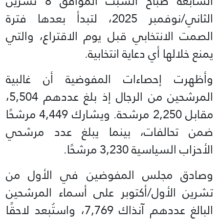
السابعة صباح السبت الموافق 8 تشرين
الثاني/نوفمبر 2025، لتبدأ بعدها فترة
الصمت الانتخابي قبل يوم الاقتراع، والتي
يمنع خلالها أي دعاية انتخابية.
وأظهرت إحصاءات المفوضية أن غالبية
المرشحين من الرجال إذ بلغ عددهم 5,504،
مقابل 2,250 مرشحة. ويشارك 4,449 مرشحًا
ضمن تحالفات، بينما يبلغ عدد مرشحي
الأحزاب السياسية 3,230 مرشحًا.
وصادق مجلس المفوضين في الأول من
تشرين الأول/أكتوبر على أسماء المرشحين
البالغ عددهم آنذاك 7,769، واستُبعد لاحقًا