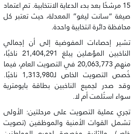
15 مرشحًا بعد بدء الدعاية الانتخابية. تم اعتماد
صيغة “سانت ليغو” المعدلة، حيث تعتبر كل
محافظة دائرة انتخابية واحدة.
تشير إحصاءات المفوضية إلى أن إجمالي
الناخبين المؤهلين يبلغ 21,404,291 ناخبًا،
منهم 20,063,773 في التصويت العام، فيما
خُصص التصويت الخاص لـ1,313,980 ناخبًا.
وقد صدر لجميع الناخبين بطاقة بايومترية
سواء استُلمت أم لا.
تجري عملية التصويت على مرحلتين: الأولى
تشمل القوات الأمنية والموظفين (تصويت
خاص)، والثانية مخصصة لجميع المواطنين