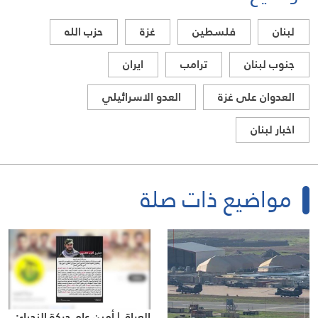
لبنان
فلسطين
غزة
حزب الله
جنوب لبنان
ترامب
ايران
العدوان على غزة
العدو الاسرائيلي
اخبار لبنان
مواضيع ذات صلة
العراق | أمين عام حركة النجباء: