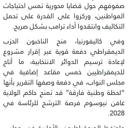
صفوفهم حول قضايا محورية تمس احتياجات
المواطنين، وركزوا على القدرة على تحمل
التكاليف وانتقدوا أداء ترامب بشكل صريح.
وفي كاليفورنيا، منح الناخبون الحزب
الديمقراطي دفعة قوية عبر إقرار مشروع
لإعادة ترسيم الدوائر الانتخابية، ما أتاح
للديمقراطيين خمس مقاعد إضافية في
مجلس النواب، في دفعة وصفها التقرير بأنها
“لحظة وطنية فارقة” قد تمنح حاكم الولاية
غافن نيوسوم فرصة الترشح للرئاسة في
2028.
واحتفظ الديمقراطيون بالأغلبية في مجلس