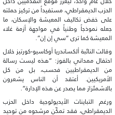
خلال عام واحد، ليعزز موقع التقدميين داخل
الحزب الديمقراطي، مستفيداً من تركيز حملته
على خفض تكاليف المعيشة والإسكان، ما
جعله نموذجاً وطنياً في مواجهة أزمة غلاء
المعيشة كما ترى “سي إن إن”.
وقالت النائبة ألكساندريا أوكاسيو-كورتيز خلال
احتفال ممداني بالفوز: “هذه ليست رسالة
من الديمقراطيين فحسب، بل من كل
الأمريكيين. أعتقد أن الناس يشعرون
بالاشمئزاز مما يصدر عن هذه الإدارة”.
ورغم التباينات الأيديولوجية داخل الحزب
الديمقراطي، فقد تمكّن مرشحوه من توحيد