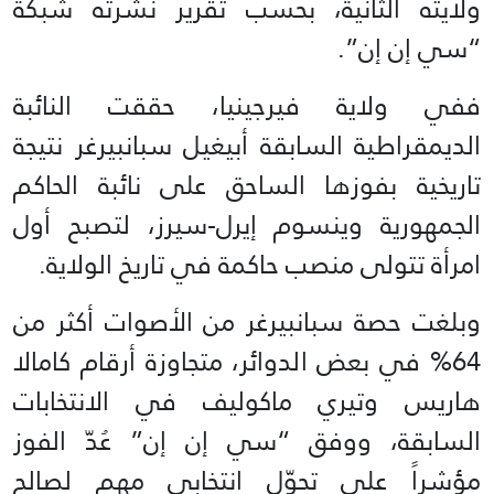
ولايته الثانية، بحسب تقرير نشرته شبكة
“سي إن إن”.
ففي ولاية فيرجينيا، حققت النائبة
الديمقراطية السابقة أبيغيل سبانبيرغر نتيجة
تاريخية بفوزها الساحق على نائبة الحاكم
الجمهورية وينسوم إيرل-سيرز، لتصبح أول
امرأة تتولى منصب حاكمة في تاريخ الولاية.
وبلغت حصة سبانبيرغر من الأصوات أكثر من
64% في بعض الدوائر، متجاوزة أرقام كامالا
هاريس وتيري ماكوليف في الانتخابات
السابقة، ووفق “سي إن إن” عُدّ الفوز
مؤشراً على تحوّل انتخابي مهم لصالح