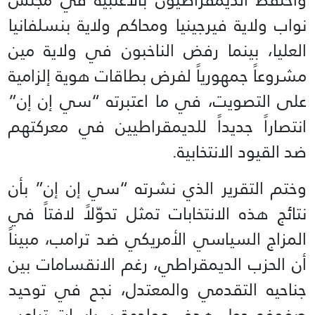
نواب ولاية فيرجينيا ومحاكم ولاية بنسلفانيا
العليا، بينما رفض الناخبون في ولاية مين
مشروعاً جمهورياً لفرض بطاقات هوية إلزامية
على التصويت، في ما اعتبرته “سي إن إن”
انتصاراً جديداً للديمقراطيين في معركتهم
ضد القيود الانتخابية.
وختم التقرير الذي نشرته “سي إن إن” بأن
نتائج هذه الانتخابات تمثل تحوّلاً لافتاً في
المزاج السياسي الأمريكي ضد ترامب، مبيناً
أن الحزب الديمقراطي، رغم الانقسامات بين
جناحيه التقدمي والمعتدل، نجح في توحيد
صفوفه حول هدف مواجهة سياسات ترامب