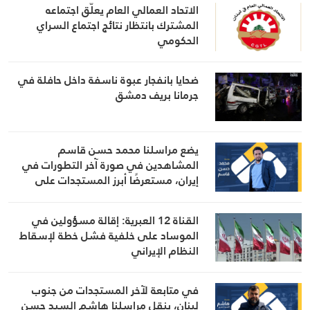
الاتحاد العمالي العام يعلّق اجتماعه
المشترك بانتظار نتائج اجتماع السراي
الحكومي
ضحايا بانفجار عبوة ناسفة داخل حافلة في
جرمانا بريف دمشق
يضع مراسلنا محمد حسن قاسم
المشاهدين في صورة آخر التطورات في
إيران، مستعرضًا أبرز المستجدات على
الساحتين السياسية والميدانية، إلى جانب
المواقف الرسمية وأبرز التطورات ذات
القناة 12 العبرية: إقالة مسؤولين في
الصلة بالشأنين الداخلي والإقليمي
الموساد على خلفية فشل خطة لإسقاط
النظام الإيراني
في متابعة لآخر المستجدات من جنوب
لبنان، ينقل مراسلنا هاشم السيد حسن