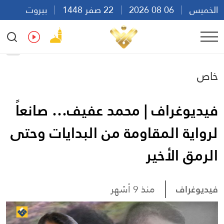
الخميس
06 08 2026
22 صفر 1448
بيروت
22:31
Ar
En
Fr
Es
خاص
فيديوغراف | محمد عفيف… صانعاً
لرواية المقاومة من البدايات وحتى
الرمق الأخير
فيديوغراف
منذ 9 أشهر