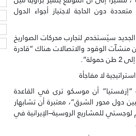
ل
تعددة دون الحاجة لاجتياز أجواء الدول
ح
ا
Press أن الموقع الجديد سيُستخدم لتجارب محركات الصواريخ
ا
أن منشآت الوقود والاتصالات هناك “قادرة
ولة”.
ستراتيجية لا مفاجأة
“إزفستيا” أن موسكو ترى في القاعدة
ين دول محور الشرق”، معتبرة أن تشابهار
لوجستي للمشاريع الروسية–الإيرانية في