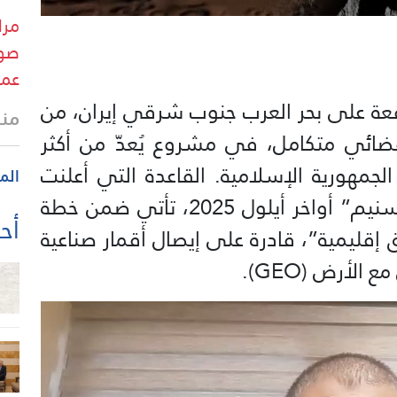
مرا
صوت
عمل
اقعة على بحر العرب جنوب شرقي إيران، من
منذ
فضائي متكامل، في مشروع يُعدّ من أكثر
الجمهورية الإسلامية. القاعدة التي أعلنت
الم
عنها وكالة “إرنا” (IRNA) ووكالة “تسنيم” أواخر أيلول 2025، تأتي ضمن خطة
أحد
 إقليمية”، قادرة على إيصال أقمار صناعية
لأرض (GEO).