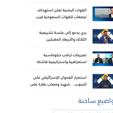
الخليج
القوات اليمنية تعلن استهداف
تجمعات للقوات السعودية قرب
الحدود
بري يدعو إلى جلسة تشريعية
الثلاثاء والأربعاء المقبلين
تصريحات ترامب دبلوماسية
استعراضية واستراتيجية فاشلة
استمرار العدوان الإسرائيلي على
الجنوب… شهيد ومصاب بغارة على
ميفدون وقصف مدفعي على عدة
اضيع ساخنة
بلدات