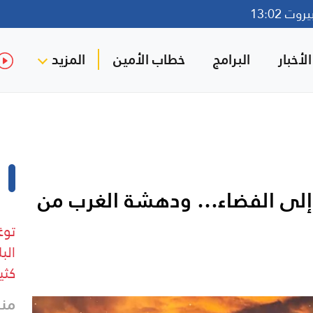
ت 13:02
لأخبار
البرامج
خطاب الأمين
المزيد
ان إلى الفضاء… ودهشة الغرب من
توغ
الب
كثي
منذ