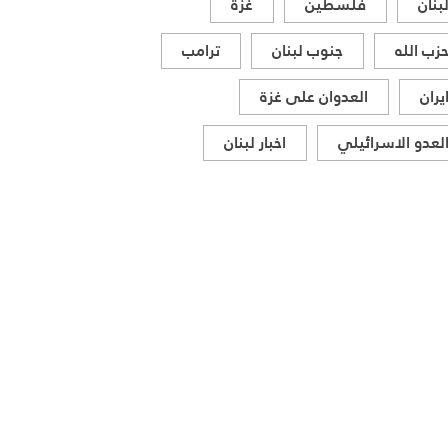
بنان
فلسطين
غزة
زب الله
جنوب لبنان
ترامب
يران
العدوان على غزة
لعدو الاسرائيلي
اخبار لبنان