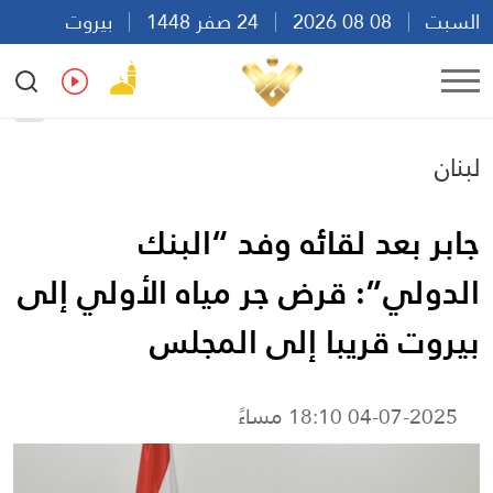
السبت
08 08 2026
24 صفر 1448
بيروت
19:57
Ar
En
Fr
Es
لبنان
جابر بعد لقائه وفد “البنك
الدولي”: قرض جر مياه الأولي إلى
بيروت قريبا إلى المجلس
04-07-2025 18:10 مساءً