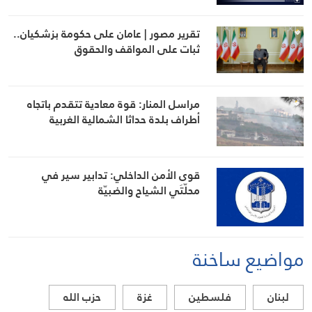
تقرير مصور | عامان على حكومة بزشكيان..
ثبات على المواقف والحقوق
مراسل المنار: قوة معادية تتقدم باتجاه
أطراف بلدة حداثا الشمالية الغربية
قوى الأمن الداخلي: تدابير سير في
محلّتَي الشياح والضبيّة
مواضيع ساخنة
لبنان
فلسطين
غزة
حزب الله