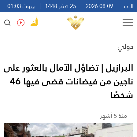
الأحد
09 08 2026
25 صفر 1448
بيروت 01:03
Ar
En
Fr
Es
دولي
البرازيل | تضاؤل الآمال بالعثور على
ناجين من فيضانات قضى فيها 46
شخصًا
منذ 5 أشهر