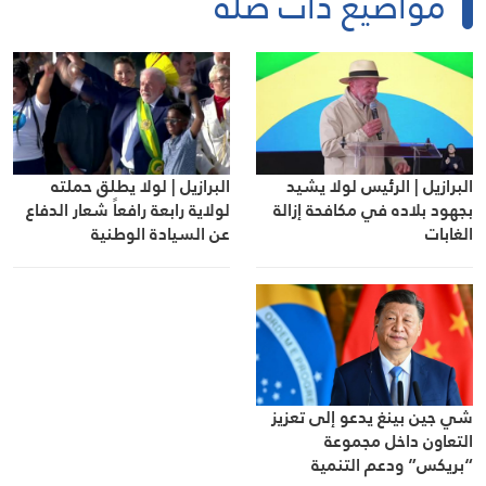
مواضيع ذات صلة
البرازيل | الرئيس لولا يشيد
البرازيل | لولا يطلق حملته
بجهود بلاده في مكافحة إزالة
لولاية رابعة رافعاً شعار الدفاع
الغابات
عن السيادة الوطنية
شي جين بينغ يدعو إلى تعزيز
التعاون داخل مجموعة
“بريكس” ودعم التنمية