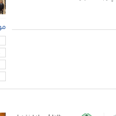
مو
ل
ح
ا
ا