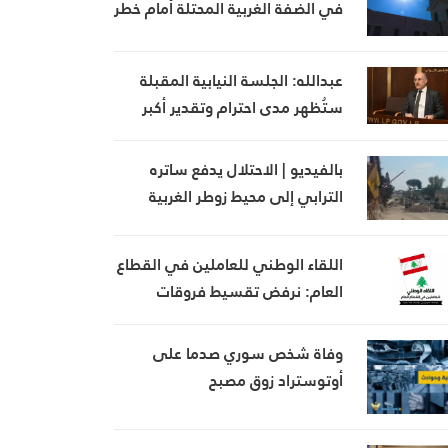
في الضفة الغربية المحتلة أمام خطر
الهجرة المتزايدة
عبدالله: الجلسة النيابية المقبلة
ستُظهر مدى احترام وتقدير أكبر
مكوّن في لبنان
بالفيديو | الاحتلال يدفع ساتره
الترابي إلى محيط زوطر الغربية
اللقاء الوطني للعاملين في القطاع
العام: نرفض تقسيط فروقات
المفعول الرجعي ونطالب بدفعها
كاملة
وفاة شخص سوري صدما على
أوتوستراد زوق مصبح