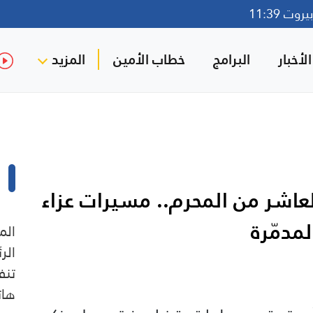
وت 11:39
لأخبار
البرامج
خطاب الأمين
المزيد
لعاشر من المحرم.. مسيرات عزاء
مدمّرة
الم
الر
تنف
هات