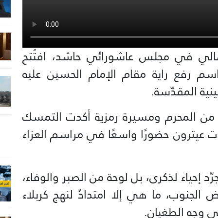
الي في مجلس عاشورائي حاشد، افتُتح
راسم رفع راية مقام الإمام الحسين عليه
نية المقدّسة.
ر من المحرم ومسيرة رمزية أكدت التمسك
 عيترون حضورًا واسعًا في مراسم العزاء
د إحياء لذكرى، بل لوحة من الصبر والوفاء،
الجنوب، ما هي إلا امتدادٌ لنهج كربلاء
ي وجه الطغيان.