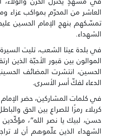
في مشهدٍ يختزل الحزن والولاء، 
العاشر من المحرّم بمواكب عزاء وم
تمسّكهم بنهج الإمام الحسين عليه 
الشهداء.
في بلدة عيتا الشعب، تليت السيرة
الموالون بين قبور الأحبّة الذين ا
الحسين، انتشرت المضائف الحسيني
الدعاء لفكّ أسر الأسرى.
في كلمات المشاركين، حضر الإمام ال
كربلاء رمزًا للصراع بين الحق والبا
حسن، لبيك يا نصر الله”، مؤكّدين أ
الشهداء الذين علّموهم أن لا ترا