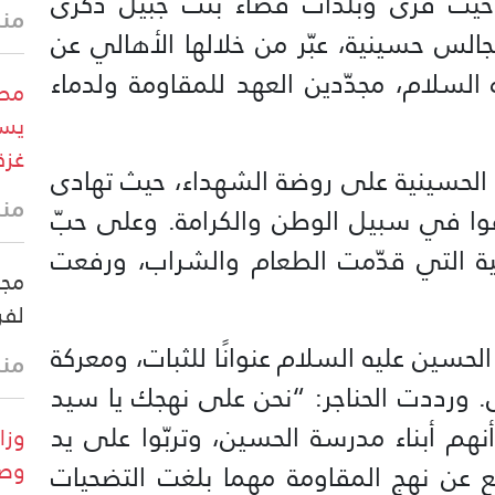
أحيت قرى وبلدات قضاء بنت جبيل ذكرى
منذ
جالس حسينية، عبّر من خلالها الأهالي عن
السلام، مجدّدين العهد للمقاومة ولدماء
مصا
يست
غزة
 الحسينية على روضة الشهداء، حيث تهادى
منذ 38 
رتقوا في سبيل الوطن والكرامة. وعلى حبّ
ة التي قدّمت الطعام والشراب، ورفعت
مجل
لفر
حسين عليه السلام عنوانًا للثبات، ومعركة
منذ 41 
طل. ورددت الحناجر: “نحن على نهجك يا سيد
نهم أبناء مدرسة الحسين، وتربّوا على يد
جع عن نهج المقاومة مهما بلغت التضحيات