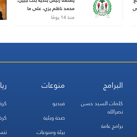
ع
يطلعنا رئيس بلدية بنت جبيل،
لى
محمد ناظم بزي، على ما
شهدته المدينة من عمليات
منذ 14 يومًا
تدمير وتفجير خلال الهجمات
الإسرائيلية، وحجم الأضرار التي
لحقت بها.
البرامج
منوعات
ريا
كلمات السيد حسن
فيديو
كرة
نصرالله
صحة وبئية
كرة
برامج عامة
بيئة ومنوعات
تن