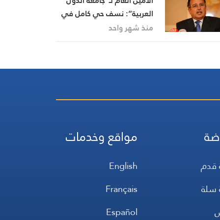
الأمين العام لـ”جامعة الدول
العربية”: نسف حي كامل في
قضاء بنت جبيل جنوب لبنان
منذ شهر واحد
استمرار لبربرية “إسرائيل”
ووحشيّتها
ضة
مواقع وخدمات
 قدم
English
 سلة
Français
س
Español