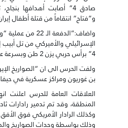
و”فتاح” انتقاماً من قتلة أطفال إي
الإسرائيلي والأميركي من تل أبيب 
4” برأس حربي يزن 2 طن وبسرعة عالية تفوق “14 ماخ”.
ولفت الحرس الى ان “الصواريخ الإيرا
بن غوريون ومراكز عسكرية في حيفا”
العلاقات العامة للحرس اعلنت انه
المنطقة، وقد تم تدمير رادارات ثاد 
وذلك بواسطة وحدات الصواريخ والطائ