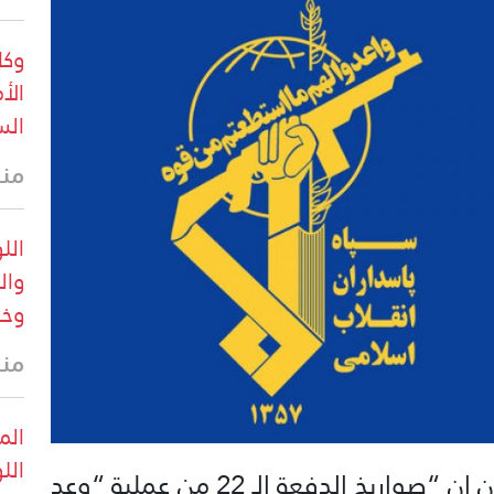
وكا
الأ
الس
منذ 14 
الل
وال
وخس
منذ 17 
الم
الل
أعلن حرس الثورة الإسلامية في ايران ان “صواريخ الدفعة الـ 22 من عملية “وعد