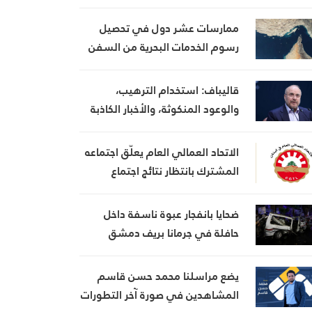
ويعتبر أنها تضعف موقفه في
المفاوضات
ممارسات عشر دول في تحصيل
رسوم الخدمات البحرية من السفن
قاليباف: استخدام الترهيب،
والوعود المنكوثة، والأخبار الكاذبة
كأوراق ضغط هي استراتيجية فاشلة
الاتحاد العمالي العام يعلّق اجتماعه
المشترك بانتظار نتائج اجتماع
السراي الحكومي
ضحايا بانفجار عبوة ناسفة داخل
حافلة في جرمانا بريف دمشق
يضع مراسلنا محمد حسن قاسم
المشاهدين في صورة آخر التطورات