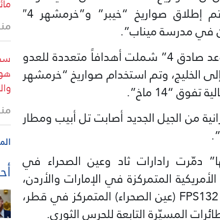
مائ
صادق 4” أصابت أهدافها بنجاح، تم إطلاق صواريخ “خيبر” و”خرمشهر 4″
منذ 20 
ران في مدرسة ميناب”.
واضاف:”الدفعة الـ 22 من عملية “وعد صادق 4” شملت أهدافاً متعددة للعدو
سي 
إلى الخليج، وتم استخدام صواريخ “خرمشهر
هوي
وال
منذ
نية من الجيل الجديد أصابت تل أبيب ومطار
.
الم
ا” دمّرت رادارات ثاد وعين الصحراء في
أحد
الأمريكية المتمركزة في الإمارات والأردن،
وكذلك الرادار الأمريكي فوق الأفق FPS132 (عين الصحراء) المتمركز في قطر،
رات المسيّرة التابعة للحرس الثوري.