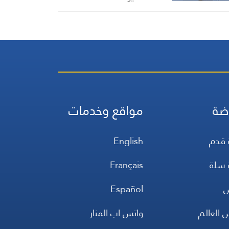
ضة
مواقع وخدمات
 قدم
English
 سلة
Français
س
Español
 العالم
واتس اب المنار