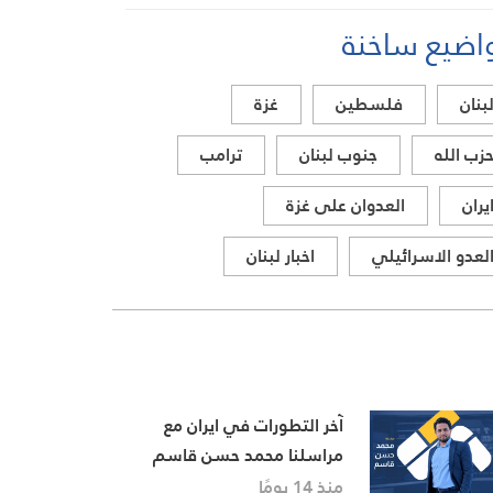
في إيران، مستعرضًا أبرز
اضيع ساخنة
المستجدات على الساحتين
السياسية والميدانية، إلى جانب
المواقف الرسمية وأبرز التطورات
بنان
فلسطين
غزة
ذات الصلة بالشأنين الداخلي
والإقليمي
زب الله
جنوب لبنان
ترامب
يران
العدوان على غزة
لعدو الاسرائيلي
اخبار لبنان
آخر التطورات في ايران مع
مراسلنا محمد حسن قاسم
منذ 14 يومًا