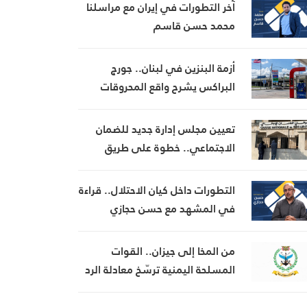
آخر التطورات في إيران مع مراسلنا
محمد حسن قاسم
أزمة البنزين في لبنان.. جورج
البراكس يشرح واقع المحروقات
وتداعيات الأزمة
تعيين مجلس إدارة جديد للضمان
الاجتماعي.. خطوة على طريق
تطبيق نظام التقاعد والحماية
الاجتماعية
التطورات داخل كيان الاحتلال.. قراءة
في المشهد مع حسن حجازي
من المخا إلى جيزان.. القوات
المسلحة اليمنية ترسّخ معادلة الرد
والردع