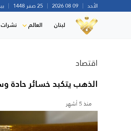
الأحد
09 08 2026
25 صفر 1448
بيروت 
لبنان
العالم
نشرات ا
اقتصاد
الذهب يتكبد خسائر حادة وس
منذ 5 أشهر