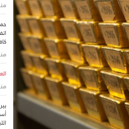
منذ 42 
حما
اتف
كاف
منذ 22 
الع
منذ 33 
بير
أسل
اللب