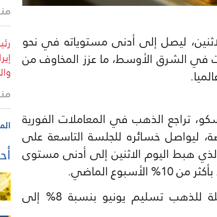
منذ 38 
كثر من 6% اليوم الاثنين، ليصل إلى أدنى مستوياته في نحو
رئي
ت في الشرق الأوسط، ما عزز المخاوف من
إير
وال
لميا.
منذ
10: بتوقيت موسكو، تراجع الذهب في المعاملات الفورية
الم
4 دولار للأونصة، ليواصل خسائره للجلسة التاسعة على
أحد
الذي هبط اليوم الاثنين إلى أدنى مستوى
لأسبوع الماضي.
كما تراجعت العقود الأمريكية الآجلة للذهب تسليم يونيو بنسبة 8% إلى