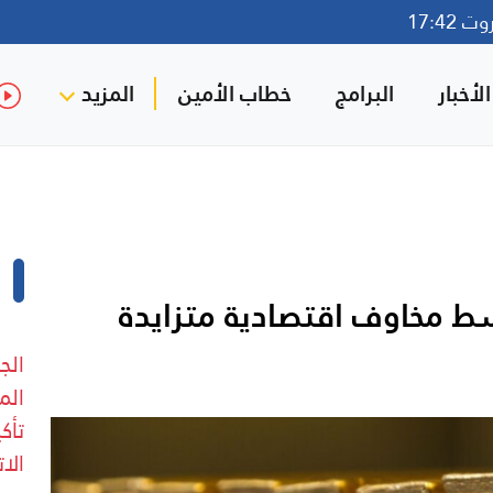
17:42
لأخبار
البرامج
خطاب الأمين
المزيد
ط مخاوف اقتصادية متزايدة
الج
الم
تأك
الا