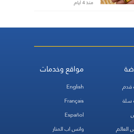
والدولار
منذ 4 أيام
ضة
مواقع وخدمات
 قدم
English
 سلة
Français
س
Español
 العالم
واتس اب المنار