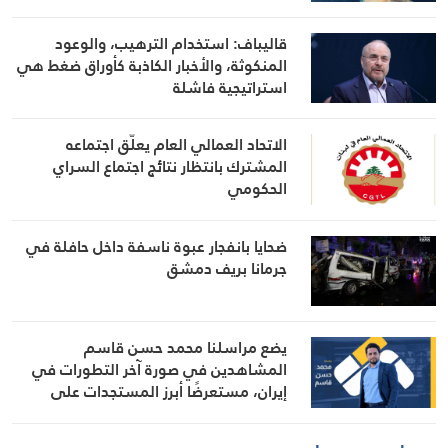
قاليباف: استخدام الترهيب، والوعود
المنكوثة، والأخبار الكاذبة كأوراق ضغط هي
استراتيجية فاشلة
الاتحاد العمالي العام يعلّق اجتماعه
المشترك بانتظار نتائج اجتماع السراي
الحكومي
ضحايا بانفجار عبوة ناسفة داخل حافلة في
جرمانا بريف دمشق
يضع مراسلنا محمد حسن قاسم
المشاهدين في صورة آخر التطورات في
إيران، مستعرضًا أبرز المستجدات على
الساحتين السياسية والميدانية، إلى جانب
المواقف الرسمية وأبرز التطورات ذات