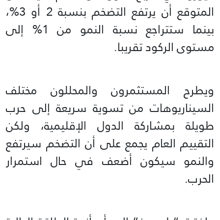
المتوقع أن يرتفع التضخم بنسبة 2 أو 3%،
بينما ستتراجع نسبة النمو من 1% إلى
مستوى الركود تقريبا.
ويطرح المستثمرون والمحللون مختلف
السيناريوهات من تسوية سريعة إلى حرب
طويلة بمشاركة الدول الإقليمية، ولكن
التقييم العام يجمع على أن التضخم سيرتفع
والنمو سيكون أضعف في حال استمرار
الحرب.