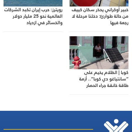
خبير أوكراني يحذر سكان كييف
رويترز: حرب إيران تكبد الشركات
من حالة طوارئ: دخلنا مرحلة لا
العالمية نحو 25 مليار دولار
رجعة فيها
والخسائر في ازدياد
كوبا | الظلام يخيم على
“سانتياغو دي كوبا”.. أزمة
طاقة خانقة جراء الحصار
الأمريكي ونقص الوقود