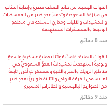
القوات اليمنية: من نتائج العملية مصرعُ وإصابةُ المئاتِ
من مرتزقةِ السعودية وتدميرُ عددٍ كبيرٍ من المعسكراتِ
والتحشيداتِ والآليات ومخازنِ الأسلحةِ في منطقةِ
الوديعة والمعسكرات المستهدفة
منذ 8 دقائق
القوات اليمنية: قامتْ قواتُنا بعمليةٍ عسكريةٍ واسعةٍ
ونوعيةً استهدفتْ تحشيداتَ العدوِّ السعوديِّ في
مناطقِ الرويكِ والعبرِ والثنيةِ ومعسكراتٍ أخرى تابعةً
لما يسمى الفرقةَ الأولى والثالثةَ طوارئَ بعددٍ كبيرٍ
من الصواريخِ الباليستيةِ والطائراتِ المسيرةِ
منذ 9 دقائق