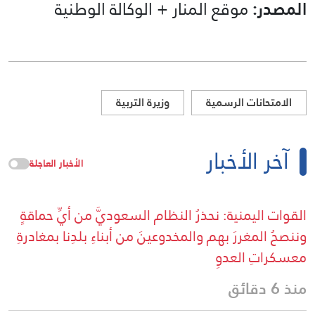
المصدر:
موقع المنار + الوكالة الوطنية
الامتحانات الرسمية
وزيرة التربية
آخر الأخبار
الأخبار العاجلة
القوات اليمنية: نحذرُ النظام السعوديَّ من أيِّ حماقةٍ
وننصحُ المغررَ بهم والمخدوعينَ من أبناءِ بلدِنا بمغادرةِ
معسكراتِ العدوِ
منذ 6 دقائق