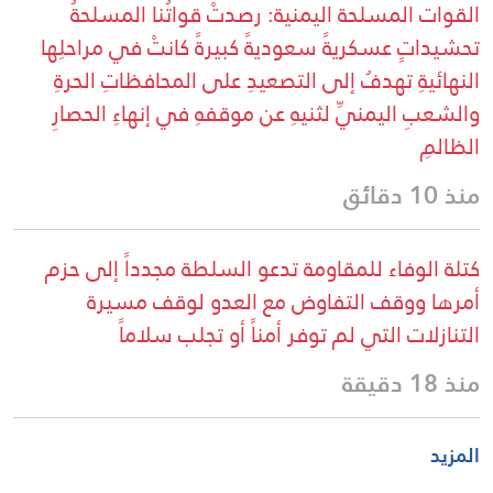
القوات المسلحة اليمنية: رصدتْ قواتُنا المسلحةُ
تحشيداتٍ عسكريةً سعوديةً كبيرةً كانتْ في مراحلِها
النهائيةِ تهدفُ إلى التصعيدِ على المحافظاتِ الحرةِ
والشعبِ اليمنيِّ لثنيهِ عن موقفهِ في إنهاءِ الحصارِ
الظالمِ
منذ 10 دقائق
كتلة الوفاء للمقاومة تدعو السلطة مجدداً إلى حزم
أمرها ووقف التفاوض مع العدو لوقف مسيرة
التنازلات التي لم توفر أمناً أو تجلب سلاماً
منذ 18 دقيقة
المزيد