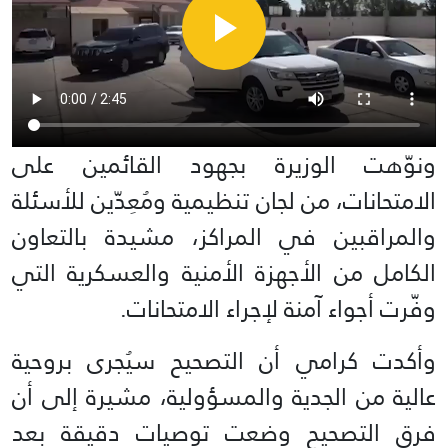
ونوّهت الوزيرة بجهود القائمين على
الامتحانات، من لجان تنظيمية ومُعِدّين للأسئلة
والمراقبين في المراكز، مشيدة بالتعاون
الكامل من الأجهزة الأمنية والعسكرية التي
وفّرت أجواء آمنة لإجراء الامتحانات.
وأكدت كرامي أن التصحيح سيُجرى بروحية
عالية من الجدية والمسؤولية، مشيرة إلى أن
فرق التصحيح وضعت توصيات دقيقة بعد