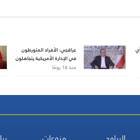
ي
عراقجي: الأفراد المتورطون
في الإدارة الأمريكية يتجاهلون
ت
الواقع تمامًا… والعدوان
منذ 16 يومًا
الأعمى لن يؤدي إلا إلى دفع
الرئيس ثمنًا باهظًا للصفقة
التي يسعى إلى إبرامها
البرامج
منوعات
ريا