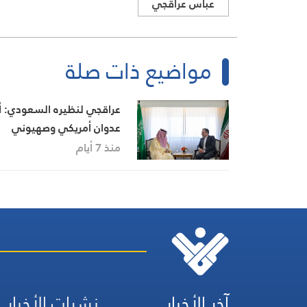
عباس عراقجي
مواضيع ذات صلة
عراقجي لنظيره السعودي: أ
عدوان أمريكي وصهيوني
سيواجه برّد حاسم من القوا
منذ 7 أيام
المسلحة الإيرانية
آخر الأخبار
نشرات الأخبار