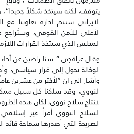
ملتزمون باتفاق الضمانات”، وتابع “تع
يتوقف، لكنه سيتخذ شكلاً جديدا”، وأ
الايراني ستتم إدارة تعاوننا مع ال
الأعلى للأمن القومي، وستُراجع طل
المجلس الذي سيتخذ القرارات اللازمة
وقال عراقجي “لسنا راضين عن أداء الو
الوكالة تحول إلى قرار سياسي، وأص
وأشار الى ان “لأكثر من عشرين عاماً،
النووي، وقد سلكنا كل سبيل ممكن 
لإنتاج سلاح نووي، لكان هذه الظروف
السلاح النووي أمراً غير إسلام
الصريحة التي أصدرها سماحة قائد الث