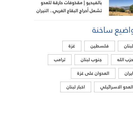
بالفيديو | مقذوفات حارقة للعدو
تشعل أحراج البقاع الغربي.. النيران
تمتد من نيحا إلى كفرحونة
اضيع ساخنة
بنان
فلسطين
غزة
زب الله
جنوب لبنان
ترامب
يران
العدوان على غزة
لعدو الاسرائيلي
اخبار لبنان