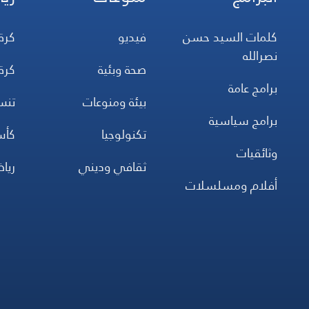
كلمات السيد حسن
فيديو
كرة
نصرالله
صحة وبئية
كرة
برامج عامة
بيئة ومنوعات
تن
برامج سياسية
تكنولوجيا
كأس
وثائقيات
ثقافي وديني
ريا
أفلام ومسلسلات