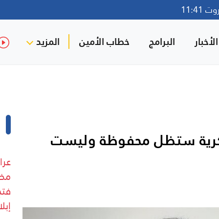
11:41
لأخبار
البرامج
خطاب الأمين
المزيد
سكرية ستظل محفوظة وليست
عرا
مضي
فتح
إبل