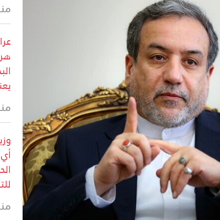
منذ 11 
عرا
هرم
الب
يعن
منذ 12 
وزي
أي 
الح
للت
منذ 12 