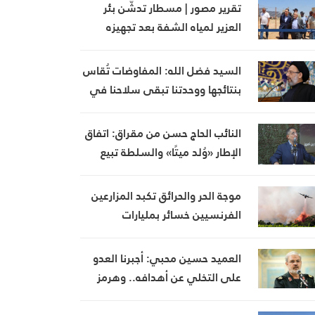
تقرير مصور | مسطار تدشّن بئر
العزير لمياه الشفة بعد تجهيزه
بالطاقة الشمسية
السيد فضل الله: المفاوضات تُقاس
بنتائجها ووحدتنا تبقى سلاحنا في
مواجهة التحديات
النائب الحاج حسن من مقراق: اتفاق
الإطار «وُلد ميتًا» والسلطة تبيع
الأوهام للبنانيين
موجة الحر والحرائق تكبد المزارعين
الفرنسيين خسائر بمليارات
اليوروهات
العميد حسين محبي: أجبرنا العدو
على التخلي عن أهدافه.. وهرمز
معركة جغرافية