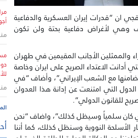
مرا
اقجي ان “قدرات إيران العسكرية والدفاعية
أجو
هي لأغراض دفاعية بحتة ولن تكون
منذ 24 
ء والممثلين الأجانب المقيمين في طهران
مست
دوم
ي أدانت الاعتداء الصريح على ايران وخاصة
للأ
تضامنها مع الشعب الإيراني”، وأضاف “في
منذ
الدول التي امتنعت عن إدانة هذا العدوان
ريح للقانون الدولي”.
الم
ووي كان سلمياً وسيظل كذلك”، واضاف “نحن
أحد
ر الأسلحة النووية وسنظل كذلك، كما أننا