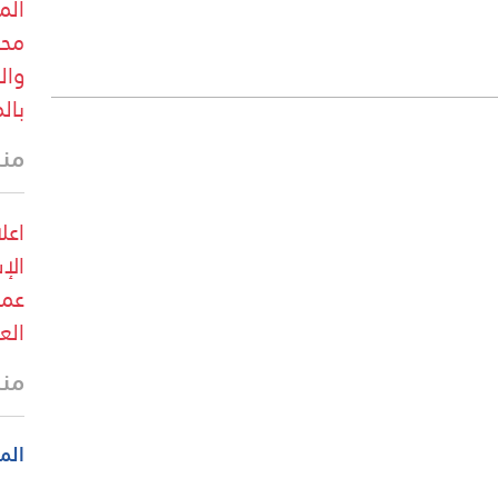
الم
محب
وال
بال
منذ
اعل
الإ
عمل
الع
منذ
الم