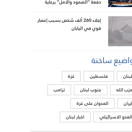
دفعة “الصمود والأمل” برعاية
بيضون
إجلاء 260 ألف شخص بسبب إعصار
قوي في اليابان
اضيع ساخنة
بنان
فلسطين
غزة
زب الله
جنوب لبنان
ترامب
يران
العدوان على غزة
لعدو الاسرائيلي
اخبار لبنان