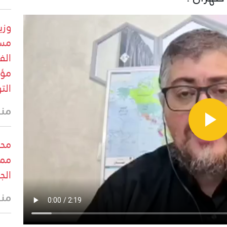
وزي
مست
الف
مؤق
الت
منذ
محب
ممر
الج
منذ