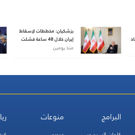
بزشكيان: مخططات لإسقاط
د
إيران خلال 48 ساعة فشلت
ام
بصمود الشعب ووحدة الدولة
منذ يومين
البرامج
منوعات
ريا
كلمات السيد حسن
فيديو
كرة