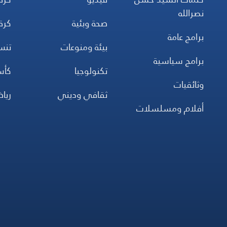
نصرالله
صحة وبئية
كرة
برامج عامة
بيئة ومنوعات
تن
برامج سياسية
تكنولوجيا
كأس
وثائقيات
ثقافي وديني
ريا
أفلام ومسلسلات