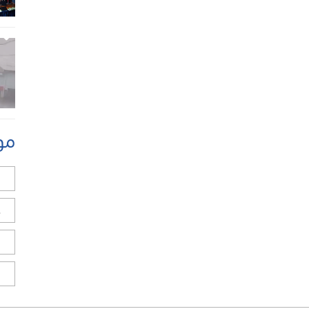
مو
ل
ح
ا
ا