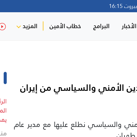
وت 16:15
لأخبار
البرامج
خطاب الأمين
المزيد
ين الأمني والسياسي من إيران
الر
الم
يمك
مني والسياسي نطلع عليها مع مدير عام
منذ 36 
 طهران .