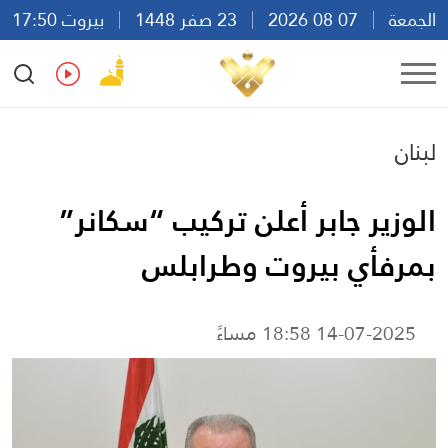
الجمعة
07 08 2026
23 صفر 1448
بيروت 17:50
Ar
En
Fr
Es
لبنان
الوزير جابر أعلن تركيب “سكانر”
بمرفأي بيروت وطرابلس
14-07-2025 18:58 مساءً