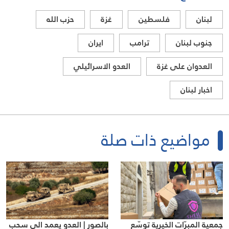
لبنان
فلسطين
غزة
حزب الله
جنوب لبنان
ترامب
ايران
العدوان على غزة
العدو الاسرائيلي
اخبار لبنان
مواضيع ذات صلة
جمعية المبرّات الخيرية توسّع
بالصور | العدو يعمد الى سحب