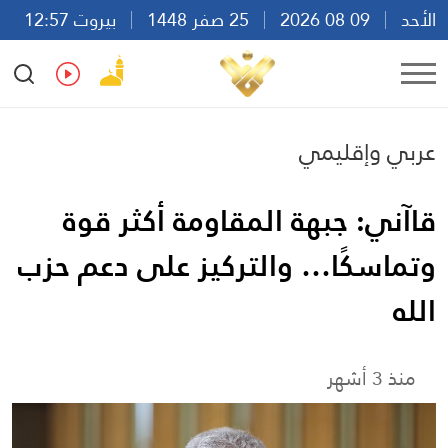
الأحد
09 08 2026
25 صفر 1448
بيروت 12:57
Ar
En
Fr
Es
عربي وإقليمي
قاآني: جبهة المقاومة أكثر قوة
وتماسكًا… والتركيز على دعم حزب
الله
منذ 3 أشهر