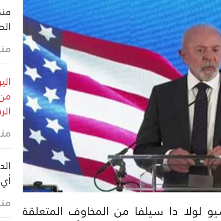
منظ
الص
منذ 13 
من 
الرقم
منذ 18 
الد
أي 
منذ 21 
يو لولا دا سيلفا من المخاوف المتعلقة