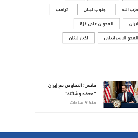
زب الله
جنوب لبنان
ترامب
يران
العدوان على غزة
لعدو الاسرائيلي
اخبار لبنان
فانس: التفاوض مع إيران
“معقد وشائك”
منذ 9 ساعات