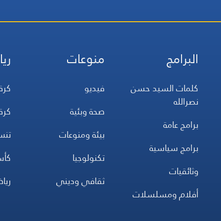
البرامج
منوعات
ريا
كلمات السيد حسن
فيديو
كرة
نصرالله
صحة وبئية
كرة
برامج عامة
بيئة ومنوعات
تن
برامج سياسية
تكنولوجيا
كأس
وثائقيات
ثقافي وديني
ريا
أفلام ومسلسلات