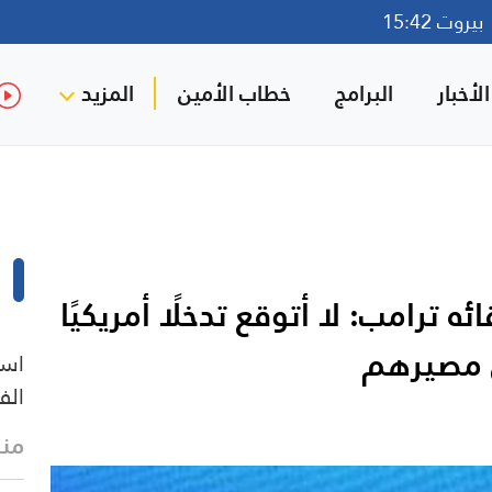
روت 15:42
لأخبار
البرامج
خطاب الأمين
المزيد
ئه ترامب: لا أتوقع تدخلًا أمريكيًا
ن مصيرهم
است
الف
منذ 6 د