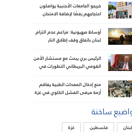
خريجو الجامعات الأجنبية يواصلون
احتجاجهم رفضًا لإضافة الامتحان
السريري بعد إنجاز الكولوكيوم
أوساط صهيونية: مزاعم عدم التزام
لبنان باتفاق وقف إطلاق النار
تُستخدم لتبرير استمرار العدوان
الرئيس بري يبحث مع مستشار الأمن
القومي البريطاني التطورات في
لبنان والمنطقة ويؤكد تعزيز
العلاقات الثنائية
منع إدخال المعدات الطبية يفاقم
أزمة مرضى الفشل الكلوي في غزة
اضيع ساخنة
بنان
فلسطين
غزة