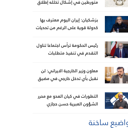
متورطين في إشكال تخلله إطلاق
نار، ويضبط أسلحة وذخائر حربية
ويتلف 16 خيمة مزروعة بالماريجوانا
بزشكيان: إيران اليوم معترف بها
كدولة قوية على الرغم من تحديات
العامين الماضيين
رئيس الحكومة ترأس اجتماعا تناول
التقدم في تنفيذ متطلبات
مجموعة العمل المالي FATF للخروج
من القائمة الرمادية
معاون وزير الخارجية الايراني: لن
نقبل بأي تدخل خارجي في مضيق
هرمز تحت أي ظرف
التطورات في كيان العدو مع محرر
الشؤون العبرية حسن حجازي
اضيع ساخنة