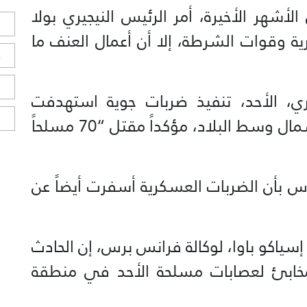
أشهر الأخيرة، أمر الرئيس النيجيري بولا
ل
رية وقوات الشرطة، إلا أن أعمال العنف ما
ح
ا
ي، الأحد، تنفيذ ضربات جوية استهدفت
ا
“معاقل إرهابية” في ولاية النيجر شمال وسط البلاد، مؤكداً مقتل “70 مسلحاً
برس بأن الضربات العسكرية أسفرت أيضاً عن
اكو باوا، لوكالة فرانس برس، إن الحادث
خابئ لعصابات مسلحة الأحد في منطقة