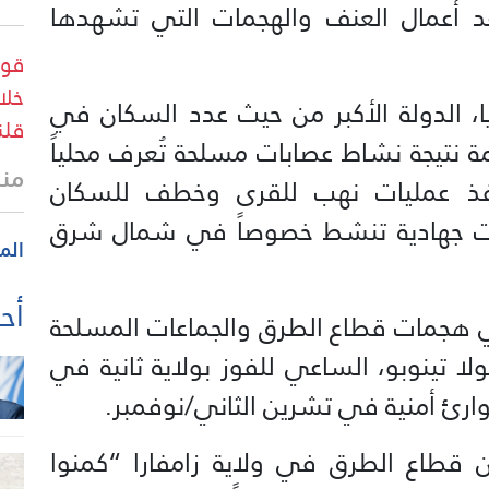
 أعمال العنف والهجمات التي تشهدها
قوا
خلا
، الدولة الأكبر من حيث عدد السكان في
قلن
مة نتيجة نشاط عصابات مسلحة تُعرف محلياً
منذ
فذ عمليات نهب للقرى وخطف للسكان
عات جهادية تنشط خصوصاً في شمال شرق
الم
أحد
في هجمات قطاع الطرق والجماعات المسلحة
ا تينوبو، الساعي للفوز بولاية ثانية في
طوارئ أمنية في تشرين الثاني/نوفمبر.
ن قطاع الطرق في ولاية زامفارا “كمنوا