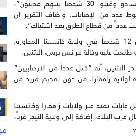
لمسافرين عند تقاطع ماغامي-دانسادو وقتلوا 30 شخصاً بينهم مدنيون”،
وط عدد من الإصابات. وأضاف التقرير أن
 عدداً من قطاع الطرق بعد اشتباك”.
وفي اليوم نفسه، قتل مسلحون 12 شخصاً في ولاية كاتسينا المجاورة،
 واطلعت عليه وكالة فرانس برس، الاثنين.
 الاثنين، أنه “قتل عدداً من الإرهابيين”
لولاية زامفارا، من دون تقديم مزيد من
ابات تمتد عبر ولايات زامفارا وكاتسينا
ب البلاد، إضافة إلى ولاية النيجر غرباً،
.
مو