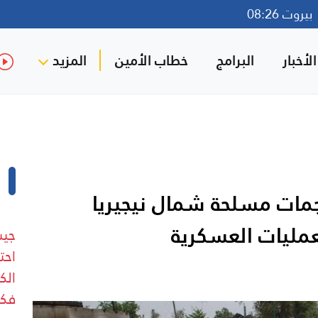
روت 08:26
لأخبار
البرامج
خطاب الأمين
المزيد
ً في هجمات مسلحة شمال نيجيريا
عمليات العسكرية
جيش
احت
فكن