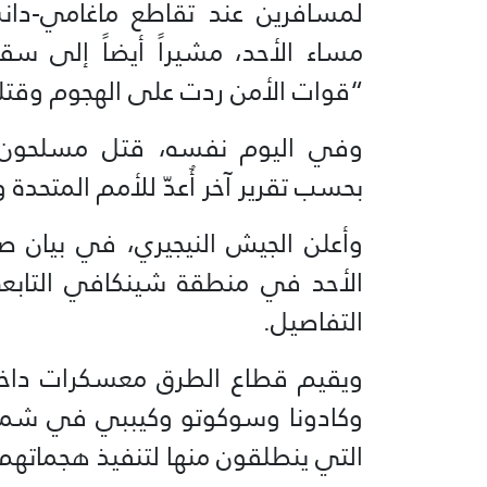
مساء الأحد، مشيراً أيضاً إلى سق
“قوات الأمن ردت على الهجوم وقتلت
بحسب تقرير آخر أُعدّ للأمم المتحدة
وأعلن الجيش النيجيري، في بيان صدر
الأحد في منطقة شينكافي التابعة 
التفاصيل.
ويقيم قطاع الطرق معسكرات داخل غ
وكادونا وسوكوتو وكيببي في شمال غر
التي ينطلقون منها لتنفيذ هجماتهم