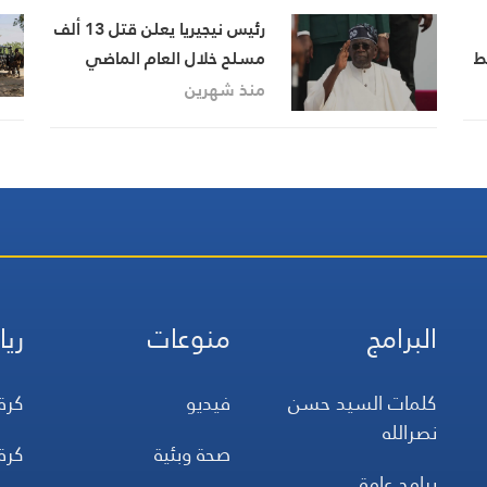
رئيس نيجيريا يعلن قتل 13 ألف
ط
مسلح خلال العام الماضي
منذ شهرين
البرامج
منوعات
ريا
كلمات السيد حسن
فيديو
كرة
نصرالله
صحة وبئية
كرة
برامج عامة