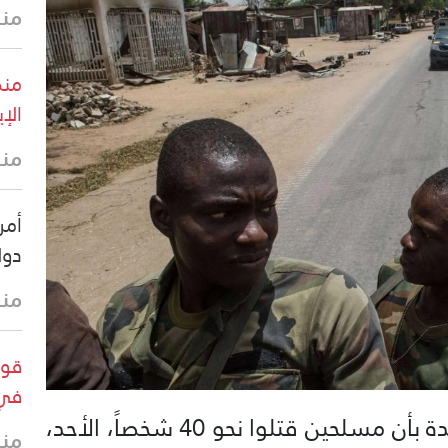
منذ 41 
منظ
الإي
منذ 43 
أمري
دول
منذ
قوا
في 
أفاد تقريران أمنيان أُعدّا للأمم المتحدة بأن مسلحين قتلوا نحو 40 شخصاً، الأحد،
منذ