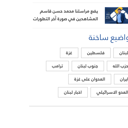
يضع مراسلنا محمد حسن قاسم
المشاهدين في صورة آخر التطورات
في إيران، مستعرضًا أبرز
اضيع ساخنة
المستجدات على الساحتين
السياسية والميدانية، إلى جانب
المواقف الرسمية وأبرز التطورات
بنان
فلسطين
غزة
ذات الصلة بالشأنين الداخلي
والإقليمي
زب الله
جنوب لبنان
ترامب
يران
العدوان على غزة
لعدو الاسرائيلي
اخبار لبنان