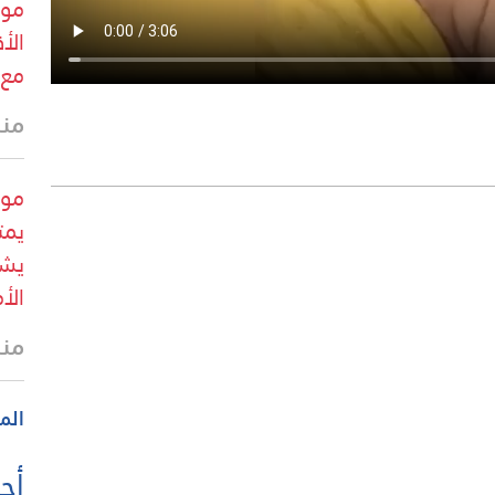
مع 
منذ 15 
يمت
يشك
الأ
منذ 16 
الم
أحد