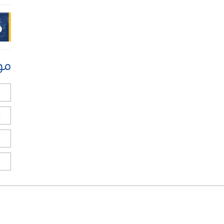
مو
ل
ح
ا
ا