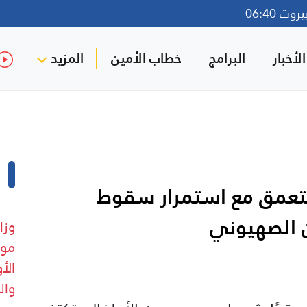
ت 06:40
لأخبار
البرامج
خطاب الأمين
المزيد
 تتعمق مع استمرار سقوط
ن الصهيوني
موق
الأ
وال