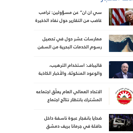
سي ان ان” عن مسؤولين: ترامب
غاضب من التقارير حول نفاد الذخيرة
ويعتبر أنها تضعف موقفه في
المفاوضات
ممارسات عشر دول في تحصيل
رسوم الخدمات البحرية من السفن
قاليباف: استخدام الترهيب،
والوعود المنكوثة، والأخبار الكاذبة
كأوراق ضغط هي استراتيجية فاشلة
الاتحاد العمالي العام يعلّق اجتماعه
المشترك بانتظار نتائج اجتماع
السراي الحكومي
ضحايا بانفجار عبوة ناسفة داخل
حافلة في جرمانا بريف دمشق