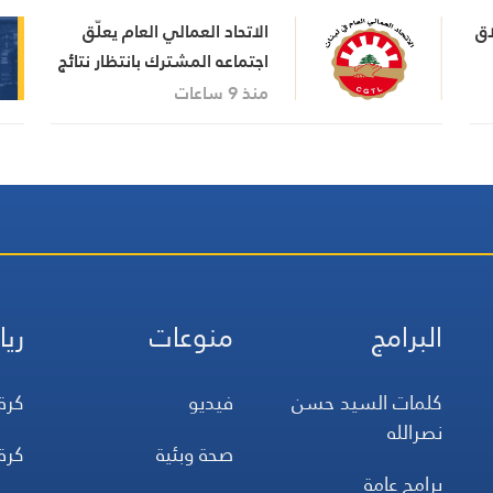
اق
الاتحاد العمالي العام يعلّق
اجتماعه المشترك بانتظار نتائج
اجتماع السراي الحكومي
منذ 9 ساعات
البرامج
منوعات
ريا
كلمات السيد حسن
فيديو
كرة
نصرالله
صحة وبئية
كرة
برامج عامة