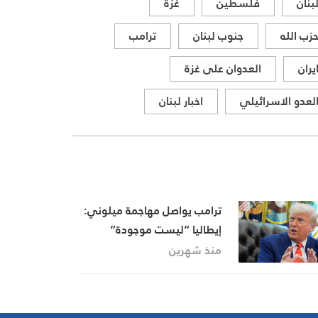
بنان
فلسطين
غزة
ذات الصلة بالشأنين الداخلي
والإقليمي
زب الله
جنوب لبنان
ترامب
يران
العدوان على غزة
لعدو الاسرائيلي
اخبار لبنان
ترامب يواصل مهاجمة ميلوني:
إيطاليا “ليست موجودة”
للدفاع عن العالم رغم إنفاقها
منذ شهرين
على الناتو