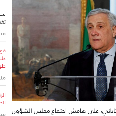
سوي
ثغر
منذ
قوا
خلا
طو
منذ 21 
الر
الج
يو تاياني، على هامش اجتماع مجلس الشؤون
منذ 24 