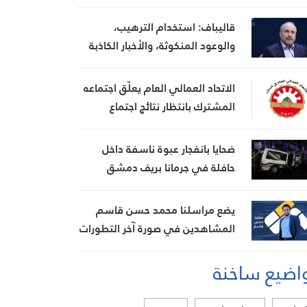
قاليباف: استخدام الترهيب،
والوعود المنكوثة، والأخبار الكاذبة
كأوراق ضغط هي استراتيجية فاشلة
الاتحاد العمالي العام يعلّق اجتماعه
المشترك بانتظار نتائج اجتماع
السراي الحكومي
ضحايا بانفجار عبوة ناسفة داخل
حافلة في جرمانا بريف دمشق
يضع مراسلنا محمد حسن قاسم
المشاهدين في صورة آخر التطورات
في إيران، مستعرضًا أبرز
اضيع ساخنة
المستجدات على الساحتين
السياسية والميدانية، إلى جانب
المواقف الرسمية وأبرز التطورات