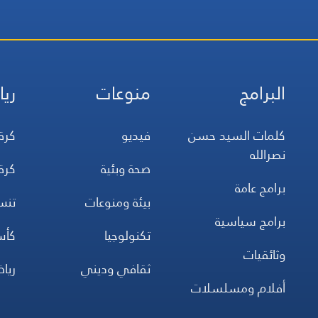
البرامج
منوعات
ريا
كلمات السيد حسن
فيديو
كرة
نصرالله
صحة وبئية
كرة
برامج عامة
بيئة ومنوعات
تن
برامج سياسية
تكنولوجيا
كأس
وثائقيات
ثقافي وديني
ريا
أفلام ومسلسلات