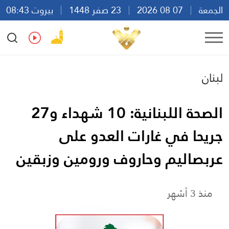
الجمعة
07 08 2026
23 صفر 1448
بيروت 08:43
Ar
En
Fr
Es
لبنان
الصحة اللبنانية: 10 شهداء و27
جريحا في غارات العدو على
عربصاليم وحاروف ورومين وزبقين
منذ 3 أشهر