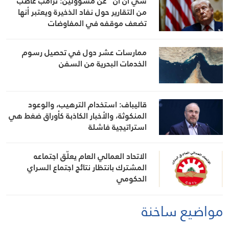
سي ان ان” عن مسؤولين: ترامب غاضب
من التقارير حول نفاد الذخيرة ويعتبر أنها
تضعف موقفه في المفاوضات
ممارسات عشر دول في تحصيل رسوم
الخدمات البحرية من السفن
قاليباف: استخدام الترهيب، والوعود
المنكوثة، والأخبار الكاذبة كأوراق ضغط هي
استراتيجية فاشلة
الاتحاد العمالي العام يعلّق اجتماعه
المشترك بانتظار نتائج اجتماع السراي
الحكومي
مواضيع ساخنة