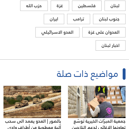
لبنان
فلسطين
غزة
حزب الله
جنوب لبنان
ترامب
ايران
العدوان على غزة
العدو الاسرائيلي
اخبار لبنان
مواضيع ذات صلة
جمعية المبرّات الخيرية توسّع
بالصور | العدو يعمد الى سحب
تعاونها الإغاثي لدعم النازحين
آلية معطوبة من أطراف وادي