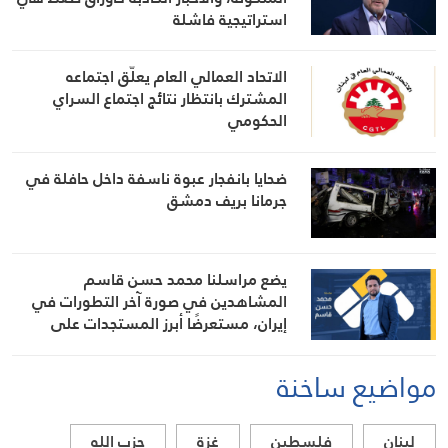
استراتيجية فاشلة
الاتحاد العمالي العام يعلّق اجتماعه
المشترك بانتظار نتائج اجتماع السراي
الحكومي
ضحايا بانفجار عبوة ناسفة داخل حافلة في
جرمانا بريف دمشق
يضع مراسلنا محمد حسن قاسم
المشاهدين في صورة آخر التطورات في
إيران، مستعرضًا أبرز المستجدات على
الساحتين السياسية والميدانية، إلى جانب
المواقف الرسمية وأبرز التطورات ذات
مواضيع ساخنة
الصلة بالشأنين الداخلي والإقليمي
لبنان
فلسطين
غزة
حزب الله