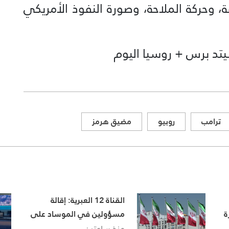
 وحركة الملاحة، وصورة النفوذ الأمريكي
تد برس + روسيا اليوم
ترامب
روبيو
مضيق هرمز
القناة 12 العبرية: إقالة
ة
مسؤولين في الموساد على
خلفية فشل خطة لإسقاط
منذ ساعتين