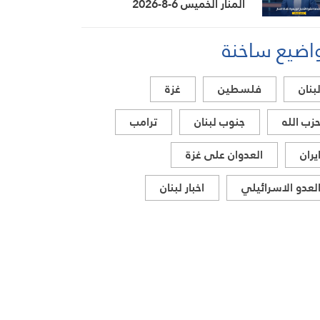
المنار الخميس 6-8-2026
اضيع ساخنة
بنان
فلسطين
غزة
زب الله
جنوب لبنان
ترامب
يران
العدوان على غزة
لعدو الاسرائيلي
اخبار لبنان