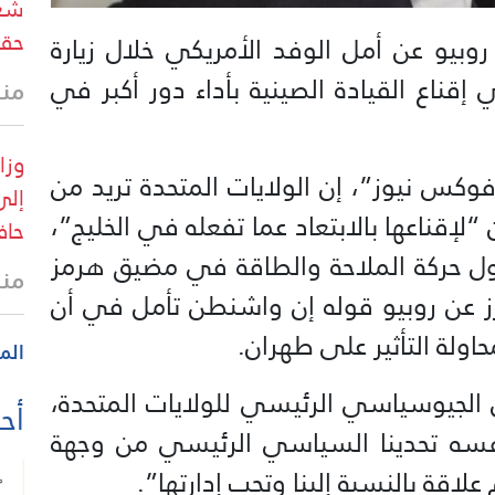
شعب
حقو
 روبيو عن أمل الوفد الأمريكي خلال زيارة
إقناع القيادة الصينية بأداء دور أكبر في
منذ
فوكس نيوز”، إن الولايات المتحدة تريد من
إلى
لإقناعها بالابتعاد عما تفعله في الخليج”،
حاف
ول حركة الملاحة والطاقة في مضيق هرمز
منذ
ترز عن روبيو قوله إن واشنطن تأمل في أن
اولة التأثير على طهران.
الم
ي الجيوسياسي الرئيسي للولايات المتحدة،
أحد
فسه تحدينا السياسي الرئيسي من وجهة
اقة بالنسبة إلينا وتجب إدارتها”.