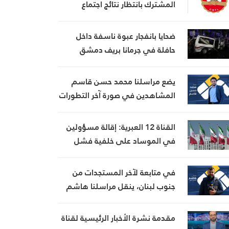
المشترك بانتظار نتائج اجتماع
السراي الحكومي
ضحايا بانفجار عبوة ناسفة داخل
حافلة في جرمانا بريف دمشق
يضع مراسلنا محمد حسن قاسم
المشاهدين في صورة آخر التطورات
في إيران، مستعرضًا أبرز
المستجدات على الساحتين
القناة 12 العبرية: إقالة مسؤولين
السياسية والميدانية، إلى جانب
في الموساد على خلفية فشل
المواقف الرسمية وأبرز التطورات
خطة لإسقاط النظام الإيراني
ذات الصلة بالشأنين الداخلي
في متابعة لآخر المستجدات من
والإقليمي
جنوب لبنان، ينقل مراسلنا هاشم
السيد حسن تطورات الأوضاع
الميدانية
مقدمة نشرة الأخبار الرئيسية لقناة