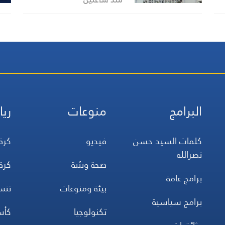
النظام الإيراني
قف
البرامج
منوعات
ريا
كلمات السيد حسن
فيديو
كرة
نصرالله
صحة وبئية
كرة
برامج عامة
بيئة ومنوعات
تن
برامج سياسية
تكنولوجيا
كأس