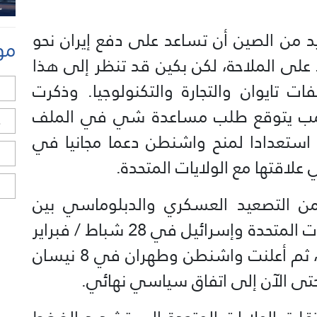
د من الصين أن تساعد على دفع إيران نحو
مو
على الملاحة، لكن بكين قد تنظر إلى هذا
 تايوان والتجارة والتكنولوجيا. وذكرت
ل
رامب يتوقع طلب مساعدة شي في الملف
ح
 استعدادا لمنح واشنطن دعما مجانيا في
ا
علاقتها مع الولايات المتحدة.
ا
من التصعيد العسكري والدبلوماسي بين
واشنطن وطهران، حيث بدأت الولايات المتحدة وإسرائيل في 28 شباط / فبراير
شن ضربات على أهداف داخل إيران، ثم أعلنت واشنطن وطهران في 8 نيسان
 حتى الآن إلى اتفاق سياسي نهائي.