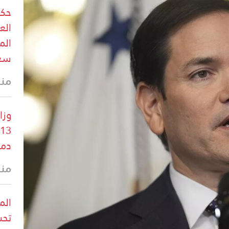
حكو
الع
الم
سعو
منذ
وزا
دم
منذ
الم
تحش