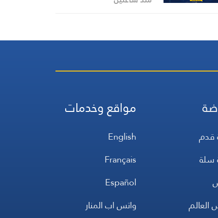
ضة
مواقع وخدمات
 قدم
English
 سلة
Français
س
Español
 العالم
واتس اب المنار