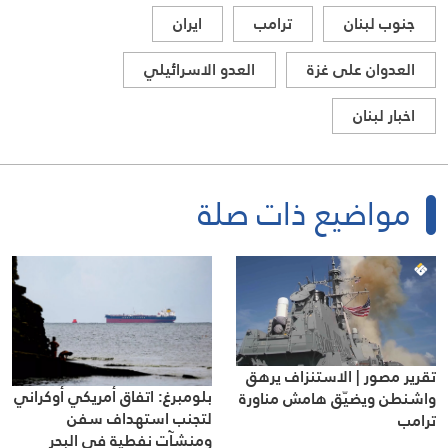
جنوب لبنان
ترامب
ايران
العدوان على غزة
العدو الاسرائيلي
اخبار لبنان
مواضيع ذات صلة
تقرير مصور | الاستنزاف يرهق
بلومبرغ: اتفاق أمريكي أوكراني
واشنطن ويضيّق هامش مناورة
لتجنب استهداف سفن
ترامب
ومنشآت نفطية في البحر