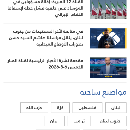
القناة 12 العبرية: إقالة مسؤولين في
الصلة بالشأنين الداخلي والإقليمي
الموساد على خلفية فشل خطة لإسقاط
النظام الإيراني
في متابعة لآخر المستجدات من جنوب
لبنان، ينقل مراسلنا هاشم السيد حسن
تطورات الأوضاع الميدانية
مقدمة نشرة الأخبار الرئيسية لقناة المنار
الخميس 6-8-2026
مواضيع ساخنة
لبنان
فلسطين
غزة
حزب الله
جنوب لبنان
ترامب
ايران